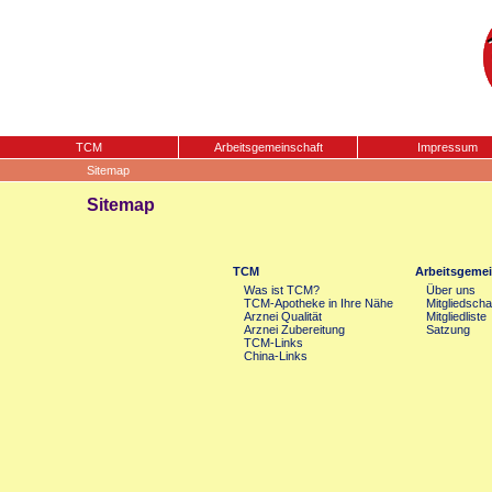
TCM
Arbeitsgemeinschaft
Impressum
Sitemap
Sitemap
TCM
Arbeitsgemei
Was ist TCM?
Über uns
TCM-Apotheke in Ihre Nähe
Mitgliedscha
Arznei Qualität
Mitgliedliste
Arznei Zubereitung
Satzung
TCM-Links
China-Links