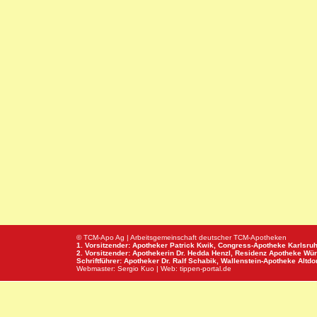
© TCM-Apo Ag | Arbeitsgemeinschaft deutscher TCM-Apotheken
1. Vorsitzender: Apotheker Patrick Kwik,
Congress-Apotheke
Karlsru
2. Vorsitzender: Apothekerin Dr. Hedda Henzl,
Residenz Apotheke
Wür
Schriftführer: Apotheker Dr. Ralf Schabik,
Wallenstein-Apotheke
Altdor
Webmaster:
Sergio Kuo
| Web:
tippen-portal.de