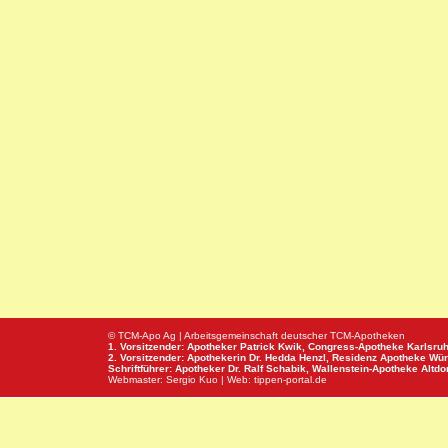
© TCM-Apo Ag | Arbeitsgemeinschaft deutscher TCM-Apotheken
1. Vorsitzender: Apotheker Patrick Kwik,
Congress-Apotheke
Karlsru
2. Vorsitzender: Apothekerin Dr. Hedda Henzl,
Residenz Apotheke
Wür
Schriftführer: Apotheker Dr. Ralf Schabik,
Wallenstein-Apotheke
Altdor
Webmaster:
Sergio Kuo
| Web:
tippen-portal.de