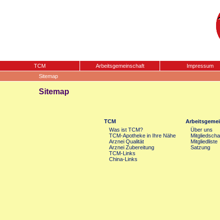
TCM
Arbeitsgemeinschaft
Impressum
Sitemap
Sitemap
TCM
Arbeitsgemei
Was ist TCM?
Über uns
TCM-Apotheke in Ihre Nähe
Mitgliedscha
Arznei Qualität
Mitgliedliste
Arznei Zubereitung
Satzung
TCM-Links
China-Links