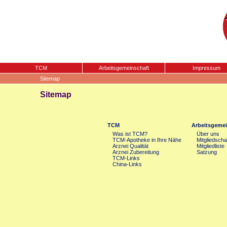
TCM
Arbeitsgemeinschaft
Impressum
Sitemap
Sitemap
TCM
Arbeitsgemei
Was ist TCM?
Über uns
TCM-Apotheke in Ihre Nähe
Mitgliedscha
Arznei Qualität
Mitgliedliste
Arznei Zubereitung
Satzung
TCM-Links
China-Links