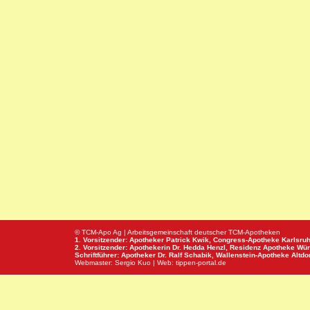
© TCM-Apo Ag | Arbeitsgemeinschaft deutscher TCM-Apotheken
1. Vorsitzender: Apotheker Patrick Kwik,
Congress-Apotheke
Karlsru
2. Vorsitzender: Apothekerin Dr. Hedda Henzl,
Residenz Apotheke
Wür
Schriftführer: Apotheker Dr. Ralf Schabik,
Wallenstein-Apotheke
Altdor
Webmaster:
Sergio Kuo
| Web:
tippen-portal.de