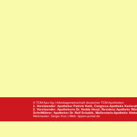
© TCM-Apo Ag | Arbeitsgemeinschaft deutscher TCM-Apotheken
1. Vorsitzender: Apotheker Patrick Kwik,
Congress-Apotheke
Karlsru
2. Vorsitzender: Apothekerin Dr. Hedda Henzl,
Residenz Apotheke
Wür
Schriftführer: Apotheker Dr. Ralf Schabik,
Wallenstein-Apotheke
Altdor
Webmaster:
Sergio Kuo
| Web:
tippen-portal.de