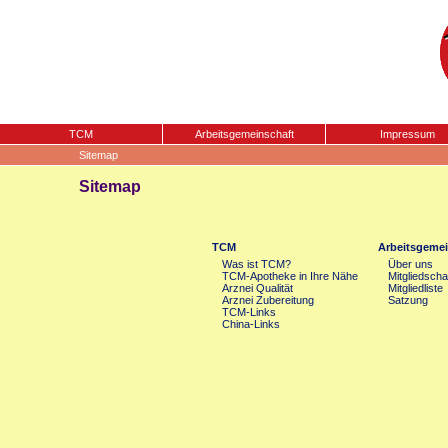
TCM
Arbeitsgemeinschaft
Impressum
Sitemap
Sitemap
TCM
Arbeitsgemei
Was ist TCM?
Über uns
TCM-Apotheke in Ihre Nähe
Mitgliedscha
Arznei Qualität
Mitgliedliste
Arznei Zubereitung
Satzung
TCM-Links
China-Links