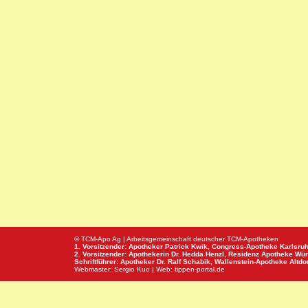
© TCM-Apo Ag | Arbeitsgemeinschaft deutscher TCM-Apotheken
1. Vorsitzender: Apotheker Patrick Kwik,
Congress-Apotheke
Karlsru
2. Vorsitzender: Apothekerin Dr. Hedda Henzl,
Residenz Apotheke
Wür
Schriftführer: Apotheker Dr. Ralf Schabik,
Wallenstein-Apotheke
Altdor
Webmaster:
Sergio Kuo
| Web:
tippen-portal.de