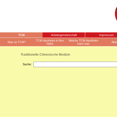
TCM
Arbeitsgemeinschaft
Impressum
TCM-Apotheke in Ihre
Welche TCM-Apotheke
Was ist TCM?
Aktu
Nähe
kann was
Traditionelle Chinesische Medizin
Suche: