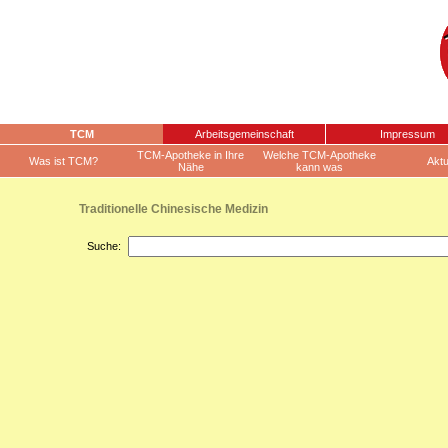
TCM
Arbeitsgemeinschaft
Impressum
TCM-Apotheke in Ihre
Welche TCM-Apotheke
Was ist TCM?
Aktu
Nähe
kann was
Traditionelle Chinesische Medizin
Suche: