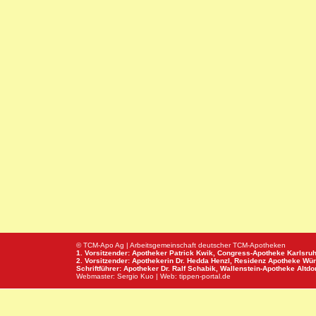
© TCM-Apo Ag | Arbeitsgemeinschaft deutscher TCM-Apotheken
1. Vorsitzender: Apotheker Patrick Kwik,
Congress-Apotheke
Karlsru
2. Vorsitzender: Apothekerin Dr. Hedda Henzl,
Residenz Apotheke
Wür
Schriftführer: Apotheker Dr. Ralf Schabik,
Wallenstein-Apotheke
Altdor
Webmaster:
Sergio Kuo
| Web:
tippen-portal.de