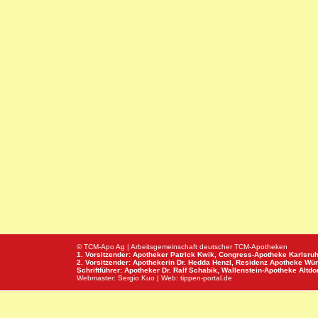
© TCM-Apo Ag | Arbeitsgemeinschaft deutscher TCM-Apotheken
1. Vorsitzender: Apotheker Patrick Kwik,
Congress-Apotheke
Karlsru
2. Vorsitzender: Apothekerin Dr. Hedda Henzl,
Residenz Apotheke
Wür
Schriftführer: Apotheker Dr. Ralf Schabik,
Wallenstein-Apotheke
Altdor
Webmaster:
Sergio Kuo
| Web:
tippen-portal.de