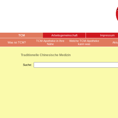
TCM
Arbeitsgemeinschaft
Impressum
TCM-Apotheke in Ihre
Welche TCM-Apotheke
Was ist TCM?
Aktu
Nähe
kann was
Traditionelle Chinesische Medizin
Suche: