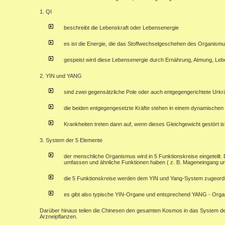
1. QI
beschreibt die Lebenskraft oder Lebensenergie
es ist die Energie, die das Stoffwechselgeschehen des Organismus
gespeist wird diese Lebensenergie durch Ernährung, Atmung, Leb
2. YIN und YANG
sind zwei gegensätzliche Pole oder auch entgegengerichtete Urkr
die beiden entgegengesetzte Kräfte stehen in einem dynamischen 
Krankheiten treten dann auf, wenn dieses Gleichgewicht gestört is
3. System der 5 Elemente
der menschliche Organismus wird in 5 Funktionskreise eingeteilt.
umfassen und ähnliche Funktionen haben ( z. B. Mageneingang u
die 5 Funktionskreise werden dem YIN und Yang-System zugeord
es gibt also typische YIN-Organe und entsprechend YANG - Org
Darüber hinaus teilen die Chinesen den gesamten Kosmos in das System de
Arzneipflanzen.