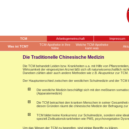
TCM
Arbeitsgemeinschaft
Impressum
TCM-Apotheke in Ihre
Welche TCM-Apotheke
Was ist TCM?
Aktu
Nähe
kann was
Die Traditionelle Chinesische Medizin
Die TCM behandelt Leiden bzw. Krankheiten u.a. mit Hilfe von Pflanzenteilen
Wirksamkeit der eingesetzten Arznei läßt sich oft naturwissenschaftlich nic
Daneben zählen aber auch andere Methoden wie z.B. Akupunktur zur TCM.
Der Hauptunterschied zwischen der westlichen Schulmedizin und der TCM be
Die westliche Medizin beschäftigt sich mit den meßbaren somati
(Apparatemedizin)
Die TCM betrachtet den kranken Menschen in seiner Gesamtheit 
diesen Gründen räumt die chinesische Medizin der Befragung zur B
TCM bildet keine Konkurrenz zur Schulmedizin, sondern eine ide
speziell Zivilisationskrankheiten wie PMS, psychovegetative Dysr
Um das Wesen der TCM zu begreifen, sind einige Begriffe zu klären.