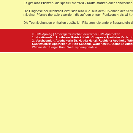
Es gibt also Pflanzen, die speziell die YANG-Kräfte stärken oder schwächen 
Die Diagnose der Krankheit leitet sich also u. a. aus dem Erkennen der Sc
mit einer Pflanze therapiert werden, die auf den entspr. Funktionskreis wi
Die Teemischungen enthalten zusätzlich Pflanzen, die andere Bestandteile 
© TCM-Apo Ag | Arbeitsgemeinschaft deutscher TCM-Apotheken
1. Vorsitzender: Apotheker Patrick Kwik,
Congress-Apotheke
Karlsru
2. Vorsitzender: Apothekerin Dr. Hedda Henzl,
Residenz Apotheke
Wür
Schriftführer: Apotheker Dr. Ralf Schabik,
Wallenstein-Apotheke
Altdor
Webmaster:
Sergio Kuo
| Web:
tippen-portal.de