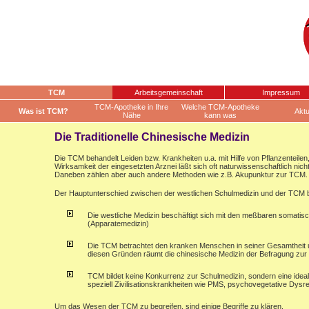
TCM
Arbeitsgemeinschaft
Impressum
TCM-Apotheke in Ihre
Welche TCM-Apotheke
Was ist TCM?
Aktu
Nähe
kann was
Die Traditionelle Chinesische Medizin
Die TCM behandelt Leiden bzw. Krankheiten u.a. mit Hilfe von Pflanzenteilen
Wirksamkeit der eingesetzten Arznei läßt sich oft naturwissenschaftlich nic
Daneben zählen aber auch andere Methoden wie z.B. Akupunktur zur TCM.
Der Hauptunterschied zwischen der westlichen Schulmedizin und der TCM be
Die westliche Medizin beschäftigt sich mit den meßbaren somati
(Apparatemedizin)
Die TCM betrachtet den kranken Menschen in seiner Gesamtheit 
diesen Gründen räumt die chinesische Medizin der Befragung zur B
TCM bildet keine Konkurrenz zur Schulmedizin, sondern eine ide
speziell Zivilisationskrankheiten wie PMS, psychovegetative Dysr
Um das Wesen der TCM zu begreifen, sind einige Begriffe zu klären.