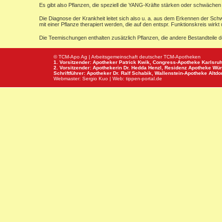
Es gibt also Pflanzen, die speziell die YANG-Kräfte stärken oder schwächen 
Die Diagnose der Krankheit leitet sich also u. a. aus dem Erkennen der Sc
mit einer Pflanze therapiert werden, die auf den entspr. Funktionskreis wi
Die Teemischungen enthalten zusätzlich Pflanzen, die andere Bestandteile 
© TCM-Apo Ag | Arbeitsgemeinschaft deutscher TCM-Apotheken
1. Vorsitzender: Apotheker Patrick Kwik,
Congress-Apotheke
Karlsru
2. Vorsitzender: Apothekerin Dr. Hedda Henzl,
Residenz Apotheke
Wür
Schriftführer: Apotheker Dr. Ralf Schabik,
Wallenstein-Apotheke
Altdor
Webmaster:
Sergio Kuo
| Web:
tippen-portal.de