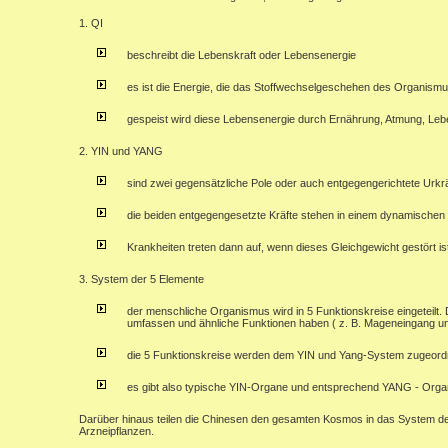
1. QI
beschreibt die Lebenskraft oder Lebensenergie
es ist die Energie, die das Stoffwechselgeschehen des Organismus
gespeist wird diese Lebensenergie durch Ernährung, Atmung, Leb
2. YIN und YANG
sind zwei gegensätzliche Pole oder auch entgegengerichtete Urkr
die beiden entgegengesetzte Kräfte stehen in einem dynamischen 
Krankheiten treten dann auf, wenn dieses Gleichgewicht gestört is
3. System der 5 Elemente
der menschliche Organismus wird in 5 Funktionskreise eingeteilt.
umfassen und ähnliche Funktionen haben ( z. B. Mageneingang u
die 5 Funktionskreise werden dem YIN und Yang-System zugeord
es gibt also typische YIN-Organe und entsprechend YANG - Org
Darüber hinaus teilen die Chinesen den gesamten Kosmos in das System de
Arzneipflanzen.