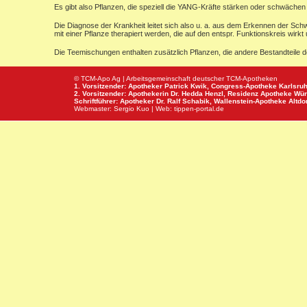
Es gibt also Pflanzen, die speziell die YANG-Kräfte stärken oder schwächen 
Die Diagnose der Krankheit leitet sich also u. a. aus dem Erkennen der Sc
mit einer Pflanze therapiert werden, die auf den entspr. Funktionskreis wi
Die Teemischungen enthalten zusätzlich Pflanzen, die andere Bestandteile 
© TCM-Apo Ag | Arbeitsgemeinschaft deutscher TCM-Apotheken
1. Vorsitzender: Apotheker Patrick Kwik,
Congress-Apotheke
Karlsru
2. Vorsitzender: Apothekerin Dr. Hedda Henzl,
Residenz Apotheke
Wür
Schriftführer: Apotheker Dr. Ralf Schabik,
Wallenstein-Apotheke
Altdor
Webmaster:
Sergio Kuo
| Web:
tippen-portal.de