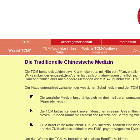
TCM
Arbeitsgemeinschaft
Impressum
TCM-Apotheke in Ihre
Welche TCM-Apotheke
Was ist TCM?
Aktu
Nähe
kann was
Die Traditionelle Chinesische Medizin
Die TCM behandelt Leiden bzw. Krankheiten u.a. mit Hilfe von Pflanzenteilen
Wirksamkeit der eingesetzten Arznei läßt sich oft naturwissenschaftlich nic
Daneben zählen aber auch andere Methoden wie z.B. Akupunktur zur TCM.
Der Hauptunterschied zwischen der westlichen Schulmedizin und der TCM be
Die westliche Medizin beschäftigt sich mit den meßbaren somati
(Apparatemedizin)
Die TCM betrachtet den kranken Menschen in seiner Gesamtheit 
diesen Gründen räumt die chinesische Medizin der Befragung zur B
TCM bildet keine Konkurrenz zur Schulmedizin, sondern eine ide
speziell Zivilisationskrankheiten wie PMS, psychovegetative Dysr
Um das Wesen der TCM zu begreifen, sind einige Begriffe zu klären.