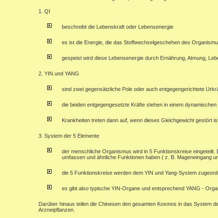
1. QI
beschreibt die Lebenskraft oder Lebensenergie
es ist die Energie, die das Stoffwechselgeschehen des Organismus
gespeist wird diese Lebensenergie durch Ernährung, Atmung, Leb
2. YIN und YANG
sind zwei gegensätzliche Pole oder auch entgegengerichtete Urkr
die beiden entgegengesetzte Kräfte stehen in einem dynamischen 
Krankheiten treten dann auf, wenn dieses Gleichgewicht gestört is
3. System der 5 Elemente
der menschliche Organismus wird in 5 Funktionskreise eingeteilt.
umfassen und ähnliche Funktionen haben ( z. B. Mageneingang u
die 5 Funktionskreise werden dem YIN und Yang-System zugeord
es gibt also typische YIN-Organe und entsprechend YANG - Org
Darüber hinaus teilen die Chinesen den gesamten Kosmos in das System de
Arzneipflanzen.