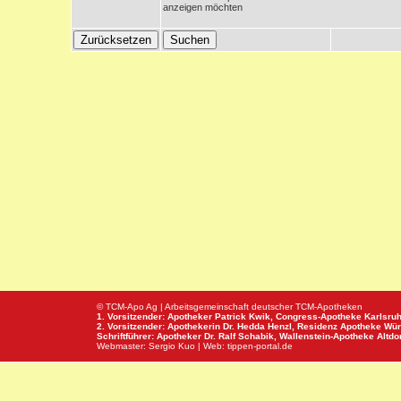
anzeigen möchten
© TCM-Apo Ag | Arbeitsgemeinschaft deutscher TCM-Apotheken
1. Vorsitzender: Apotheker Patrick Kwik,
Congress-Apotheke
Karlsru
2. Vorsitzender: Apothekerin Dr. Hedda Henzl,
Residenz Apotheke
Wür
Schriftführer: Apotheker Dr. Ralf Schabik,
Wallenstein-Apotheke
Altdor
Webmaster:
Sergio Kuo
| Web:
tippen-portal.de