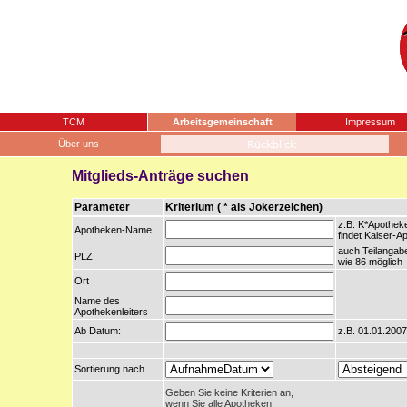
TCM
Arbeitsgemeinschaft
Impressum
Über uns
Mitglieds-Anträge suchen
Parameter
Kriterium ( * als Jokerzeichen)
z.B. K*Apothek
Apotheken-Name
findet Kaiser-A
auch Teilangab
PLZ
wie 86 möglich
Ort
Name des
Apothekenleiters
Ab Datum:
z.B. 01.01.2007
Sortierung nach
Geben Sie keine Kriterien an,
wenn Sie alle Apotheken