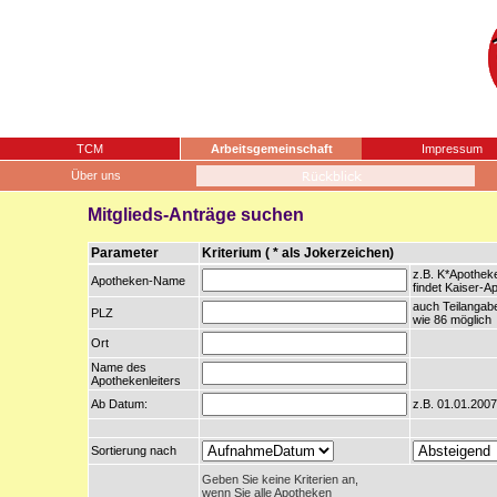
TCM
Arbeitsgemeinschaft
Impressum
Über uns
Mitglieds-Anträge suchen
Parameter
Kriterium ( * als Jokerzeichen)
z.B. K*Apothek
Apotheken-Name
findet Kaiser-A
auch Teilangab
PLZ
wie 86 möglich
Ort
Name des
Apothekenleiters
Ab Datum:
z.B. 01.01.2007
Sortierung nach
Geben Sie keine Kriterien an,
wenn Sie alle Apotheken