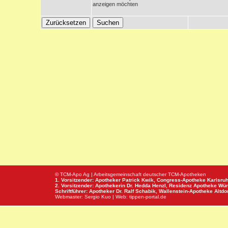
anzeigen möchten
© TCM-Apo Ag | Arbeitsgemeinschaft deutscher TCM-Apotheken
1. Vorsitzender: Apotheker Patrick Kwik,
Congress-Apotheke
Karlsru
2. Vorsitzender: Apothekerin Dr. Hedda Henzl,
Residenz Apotheke
Wür
Schriftführer: Apotheker Dr. Ralf Schabik,
Wallenstein-Apotheke
Altdor
Webmaster:
Sergio Kuo
| Web:
tippen-portal.de