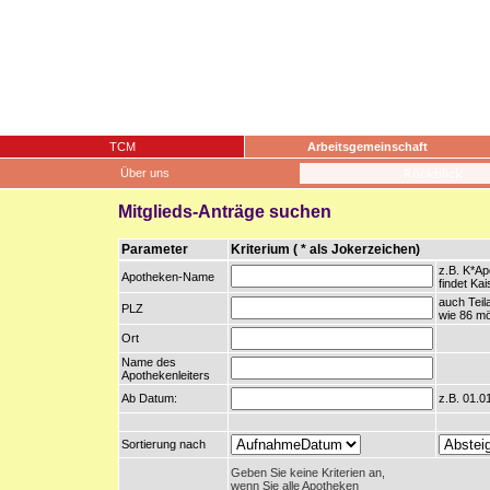
TCM
Arbeitsgemeinschaft
Über uns
Mitglieds-Anträge suchen
Parameter
Kriterium ( * als Jokerzeichen)
z.B. K*A
Apotheken-Name
findet Ka
auch Tei
PLZ
wie 86 mö
Ort
Name des
Apothekenleiters
Ab Datum:
z.B. 01.0
Sortierung nach
Geben Sie keine Kriterien an,
wenn Sie alle Apotheken