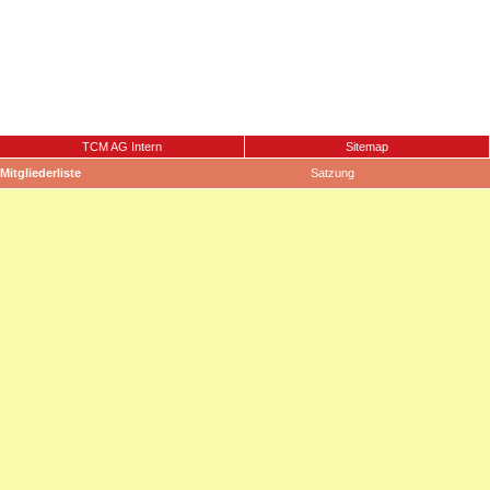
TCM AG Intern
Sitemap
Mitgliederliste
Satzung