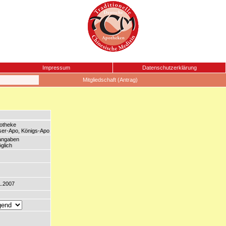
Impressum
Datenschutzerklärung
Mitgliedschaft (Antrag)
potheke
iser-Apo, Königs-Apo
langaben
glich
1.2007