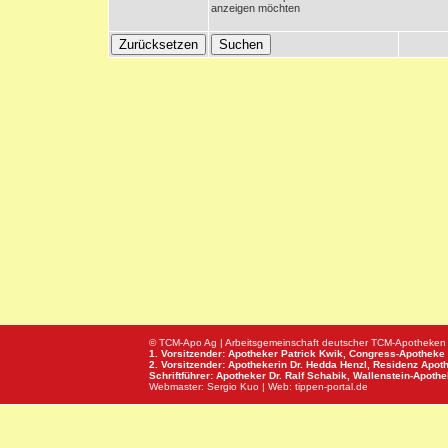
anzeigen möchten
© TCM-Apo Ag | Arbeitsgemeinschaft deutscher TCM-Apotheken
1. Vorsitzender: Apotheker Patrick Kwik,
Congress-Apotheke
2. Vorsitzender: Apothekerin Dr. Hedda Henzl,
Residenz Apot
Schriftführer: Apotheker Dr. Ralf Schabik,
Wallenstein-Apoth
Webmaster:
Sergio Kuo
| Web:
tippen-portal.de