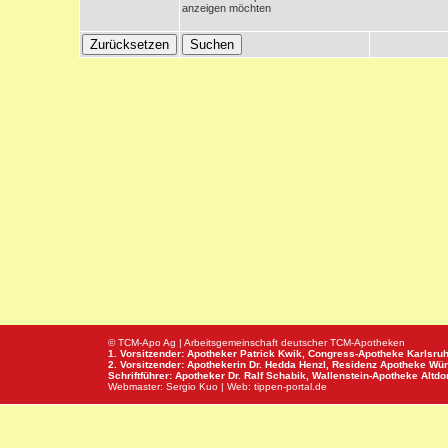
anzeigen möchten
© TCM-Apo Ag | Arbeitsgemeinschaft deutscher TCM-Apotheken
1. Vorsitzender: Apotheker Patrick Kwik,
Congress-Apotheke
Karlsru
2. Vorsitzender: Apothekerin Dr. Hedda Henzl,
Residenz Apotheke
Wür
Schriftführer: Apotheker Dr. Ralf Schabik,
Wallenstein-Apotheke
Altdor
Webmaster:
Sergio Kuo
| Web:
tippen-portal.de