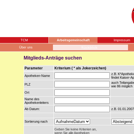
TCM
Arbeitsgemeinschaft
Impressum
Über uns
Mitglieds-Anträge suchen
Parameter
Kriterium ( * als Jokerzeichen)
z.B. K*Apothek
Apotheken-Name
findet Kaiser-A
auch Teilangab
PLZ
wie 86 möglich
Ort
Name des
Apothekenleiters
Ab Datum:
z.B. 01.01.2007
Sortierung nach
Geben Sie keine Kriterien an,
wenn Sie alle Apotheken