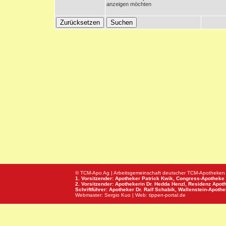
anzeigen möchten
© TCM-Apo Ag | Arbeitsgemeinschaft deutscher TCM-Apotheken
1. Vorsitzender: Apotheker Patrick Kwik,
Congress-Apotheke
2. Vorsitzender: Apothekerin Dr. Hedda Henzl,
Residenz Apot
Schriftführer: Apotheker Dr. Ralf Schabik,
Wallenstein-Apoth
Webmaster:
Sergio Kuo
| Web:
tippen-portal.de