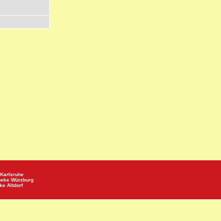
Karlsruhe
heke
Würzburg
eke
Altdorf