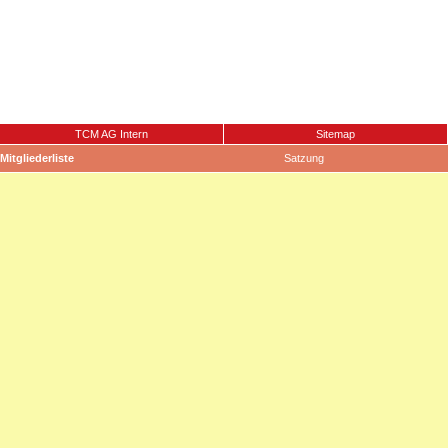
TCM AG Intern
Sitemap
Mitgliederliste
Satzung