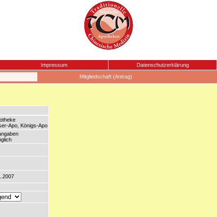
Impressum
Datenschutzerklärung
Mitgliedschaft (Antrag)
potheke
iser-Apo, Königs-Apo
langaben
glich
1.2007