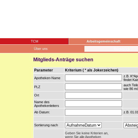
TCM
Arbeitsgemeinschaft
Über uns
Mitglieds-Anträge suchen
Parameter
Kriterium ( * als Jokerzeichen)
z.B. K*A
Apotheken-Name
findet Ka
auch Tei
PLZ
wie 86 mö
Ort
Name des
Apothekenleiters
Ab Datum:
z.B. 01.0
Sortierung nach
Geben Sie keine Kriterien an,
wenn Sie alle Apotheken