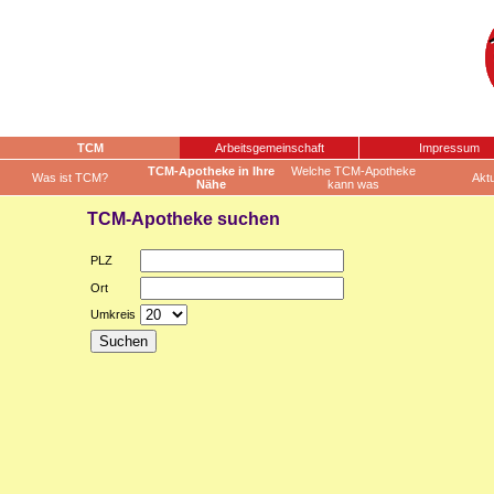
TCM
Arbeitsgemeinschaft
Impressum
TCM-Apotheke in Ihre
Welche TCM-Apotheke
Was ist TCM?
Aktu
Nähe
kann was
TCM-Apotheke suchen
PLZ
Ort
Umkreis