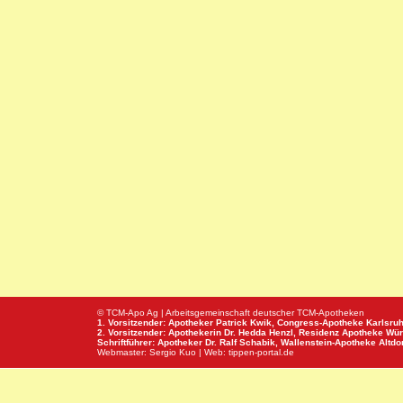
© TCM-Apo Ag | Arbeitsgemeinschaft deutscher TCM-Apotheken
1. Vorsitzender: Apotheker Patrick Kwik,
Congress-Apotheke
Karlsru
2. Vorsitzender: Apothekerin Dr. Hedda Henzl,
Residenz Apotheke
Wür
Schriftführer: Apotheker Dr. Ralf Schabik,
Wallenstein-Apotheke
Altdor
Webmaster:
Sergio Kuo
| Web:
tippen-portal.de