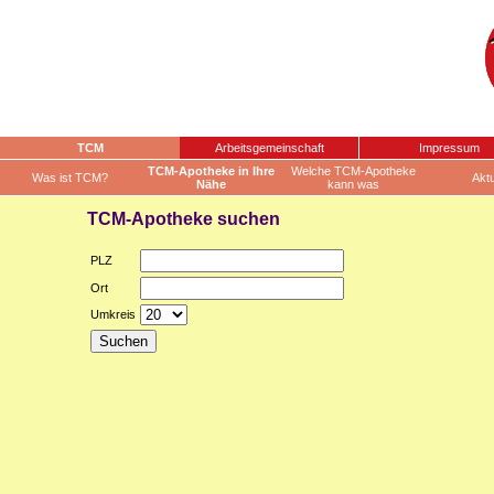
TCM
Arbeitsgemeinschaft
Impressum
TCM-Apotheke in Ihre
Welche TCM-Apotheke
Was ist TCM?
Aktu
Nähe
kann was
TCM-Apotheke suchen
PLZ
Ort
Umkreis