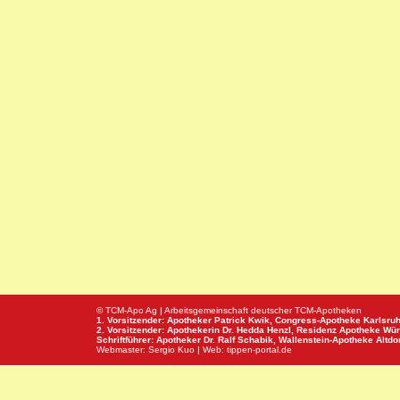
© TCM-Apo Ag | Arbeitsgemeinschaft deutscher TCM-Apotheken
1. Vorsitzender: Apotheker Patrick Kwik,
Congress-Apotheke
Karlsru
2. Vorsitzender: Apothekerin Dr. Hedda Henzl,
Residenz Apotheke
Wür
Schriftführer: Apotheker Dr. Ralf Schabik,
Wallenstein-Apotheke
Altdor
Webmaster:
Sergio Kuo
| Web:
tippen-portal.de