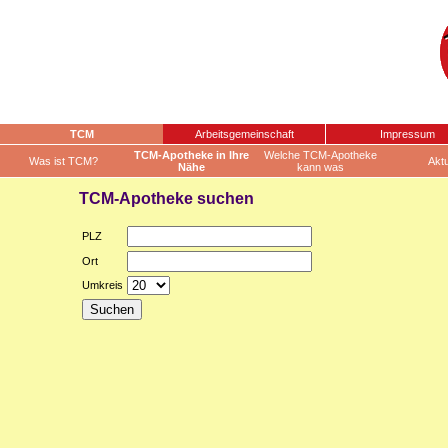
TCM
Arbeitsgemeinschaft
Impressum
TCM-Apotheke in Ihre
Welche TCM-Apotheke
Was ist TCM?
Aktu
Nähe
kann was
TCM-Apotheke suchen
PLZ
Ort
Umkreis