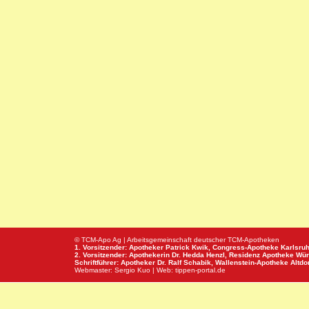
© TCM-Apo Ag | Arbeitsgemeinschaft deutscher TCM-Apotheken
1. Vorsitzender: Apotheker Patrick Kwik,
Congress-Apotheke
Karlsru
2. Vorsitzender: Apothekerin Dr. Hedda Henzl,
Residenz Apotheke
Wür
Schriftführer: Apotheker Dr. Ralf Schabik,
Wallenstein-Apotheke
Altdor
Webmaster:
Sergio Kuo
| Web:
tippen-portal.de