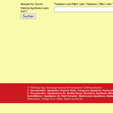
Beispiel für Suche:
'Tabletten und Pillen' oder 'Tabletten, Pillen' oder
Welche Apotheke kann
was?
© TCM-Apo Ag | Arbeitsgemeinschaft deutscher TCM-Apotheken
1. Vorsitzender: Apotheker Patrick Kwik,
Congress-Apotheke
Karlsru
2. Vorsitzender: Apothekerin Dr. Hedda Henzl,
Residenz Apotheke
Wür
Schriftführer: Apotheker Dr. Ralf Schabik,
Wallenstein-Apotheke
Altdor
Webmaster:
Sergio Kuo
| Web:
tippen-portal.de