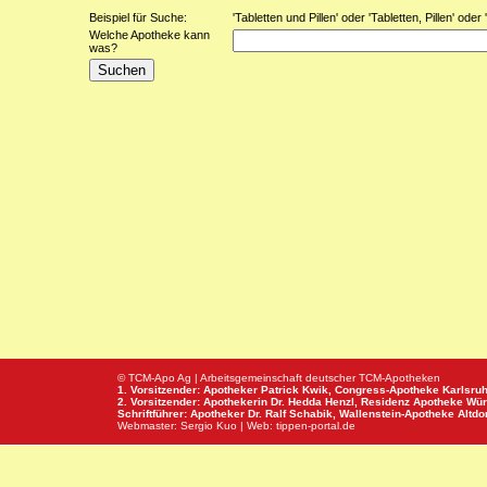
Beispiel für Suche:
'Tabletten und Pillen' oder 'Tabletten, Pillen' oder
Welche Apotheke kann
was?
© TCM-Apo Ag | Arbeitsgemeinschaft deutscher TCM-Apotheken
1. Vorsitzender: Apotheker Patrick Kwik,
Congress-Apotheke
Karlsru
2. Vorsitzender: Apothekerin Dr. Hedda Henzl,
Residenz Apotheke
Wür
Schriftführer: Apotheker Dr. Ralf Schabik,
Wallenstein-Apotheke
Altdor
Webmaster:
Sergio Kuo
| Web:
tippen-portal.de