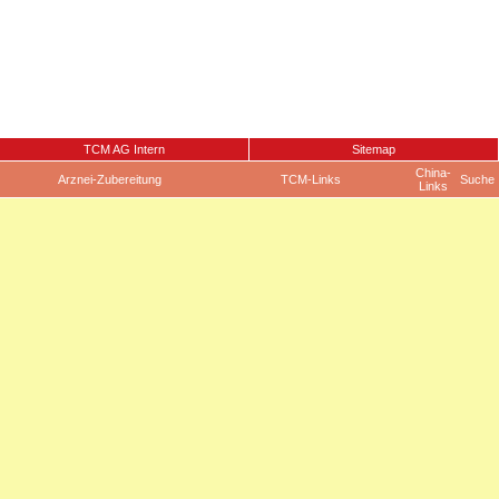
TCM AG Intern
Sitemap
China-
Arznei-Zubereitung
TCM-Links
Suche
Links