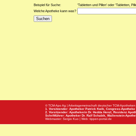
Beispiel für Suche:
'Tabletten und Pillen' oder 'Tabletten, Pi
Welche Apotheke kann was?
© TCM-Apo Ag | Arbeitsgemeinschaft deutscher TCM-Apotheken
1. Vorsitzender: Apotheker Patrick Kwik,
Congress-Apotheke
2. Vorsitzender: Apothekerin Dr. Hedda Henzl,
Residenz Apot
Schriftführer: Apotheker Dr. Ralf Schabik,
Wallenstein-Apoth
Webmaster:
Sergio Kuo
| Web:
tippen-portal.de