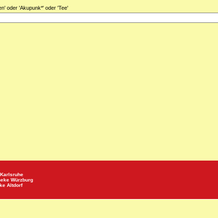
llen' oder 'Akupunk*' oder 'Tee'
Karlsruhe
heke
Würzburg
eke
Altdorf