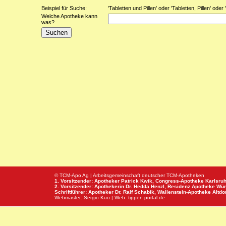
Beispiel für Suche:
'Tabletten und Pillen' oder 'Tabletten, Pillen' oder
Welche Apotheke kann
was?
© TCM-Apo Ag | Arbeitsgemeinschaft deutscher TCM-Apotheken
1. Vorsitzender: Apotheker Patrick Kwik,
Congress-Apotheke
Karlsru
2. Vorsitzender: Apothekerin Dr. Hedda Henzl,
Residenz Apotheke
Wür
Schriftführer: Apotheker Dr. Ralf Schabik,
Wallenstein-Apotheke
Altdor
Webmaster:
Sergio Kuo
| Web:
tippen-portal.de