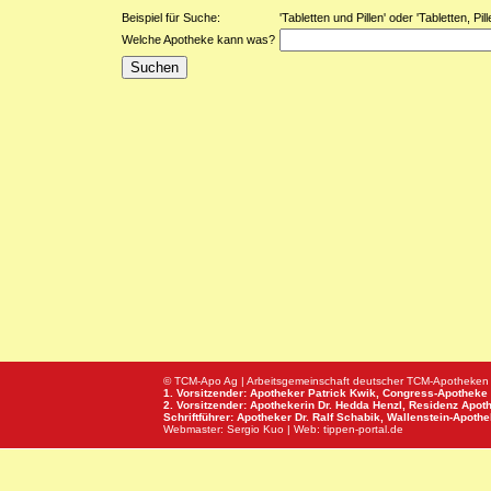
Beispiel für Suche:
'Tabletten und Pillen' oder 'Tabletten, Pi
Welche Apotheke kann was?
© TCM-Apo Ag | Arbeitsgemeinschaft deutscher TCM-Apotheken
1. Vorsitzender: Apotheker Patrick Kwik,
Congress-Apotheke
2. Vorsitzender: Apothekerin Dr. Hedda Henzl,
Residenz Apot
Schriftführer: Apotheker Dr. Ralf Schabik,
Wallenstein-Apoth
Webmaster:
Sergio Kuo
| Web:
tippen-portal.de