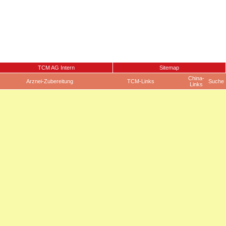
TCM AG Intern
Sitemap
China-
Arznei-Zubereitung
TCM-Links
Suche
Links