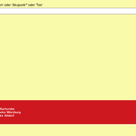
llen' oder 'Akupunk*' oder 'Tee'
Karlsruhe
heke
Würzburg
eke
Altdorf