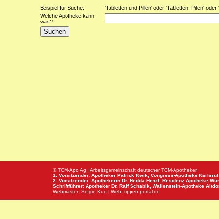
Beispiel für Suche:
'Tabletten und Pillen' oder 'Tabletten, Pillen' oder
Welche Apotheke kann
was?
© TCM-Apo Ag | Arbeitsgemeinschaft deutscher TCM-Apotheken
1. Vorsitzender: Apotheker Patrick Kwik,
Congress-Apotheke
Karlsru
2. Vorsitzender: Apothekerin Dr. Hedda Henzl,
Residenz Apotheke
Wür
Schriftführer: Apotheker Dr. Ralf Schabik,
Wallenstein-Apotheke
Altdor
Webmaster:
Sergio Kuo
| Web:
tippen-portal.de