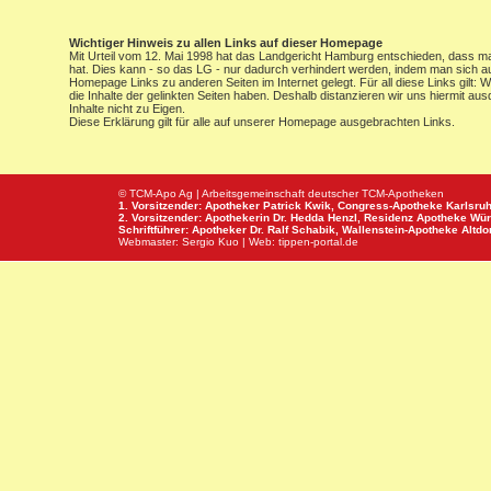
Wichtiger Hinweis zu allen Links auf dieser Homepage
Mit Urteil vom 12. Mai 1998 hat das Landgericht Hamburg entschieden, dass man 
hat. Dies kann - so das LG - nur dadurch verhindert werden, indem man sich au
Homepage Links zu anderen Seiten im Internet gelegt. Für all diese Links gilt: 
die Inhalte der gelinkten Seiten haben. Deshalb distanzieren wir uns hiermit au
Inhalte nicht zu Eigen.
Diese Erklärung gilt für alle auf unserer Homepage ausgebrachten Links.
© TCM-Apo Ag | Arbeitsgemeinschaft deutscher TCM-Apotheken
1. Vorsitzender: Apotheker Patrick Kwik,
Congress-Apotheke
Karlsru
2. Vorsitzender: Apothekerin Dr. Hedda Henzl,
Residenz Apotheke
Wür
Schriftführer: Apotheker Dr. Ralf Schabik,
Wallenstein-Apotheke
Altdor
Webmaster:
Sergio Kuo
| Web:
tippen-portal.de