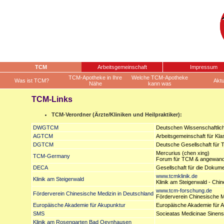
TCM
Arbeitsgemeinschaft
Impressum
TCM-Apotheke in Ihre
Welche TCM-Apotheke
Was ist TCM?
Aktu
Nähe
kann was
TCM-Links
TCM-Verordner (Ärzte/Kliniken und Heilpraktiker):
DWGTCM
Deutschen Wissenschaftlich
AGTCM
Arbeitsgemeinschaft für Kla
DGTCM
Deutsche Gesellschaft für T
Mercurius (chen xing)
TCM-Germany
Forum für TCM & angewandt
DECA
Gesellschaft für die Dokume
www.tcmklinik.de
Klinik am Steigerwald
Klinik am Steigerwald - Chi
www.tcm-forschung.de
Förderverein Chinesische Medizin in Deutschland
Förderverein Chinesische Me
Europäische Akademie für Akupunktur
Europäische Akademie für A
SMS
Socieatas Medicinae Sinens
Klinik am Rosengarten Bad Oeynhausen