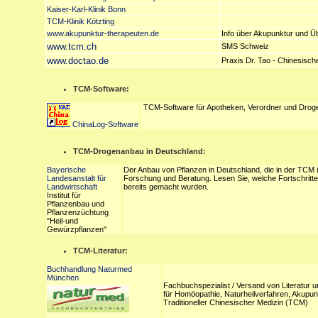
Kaiser-Karl-Klinik Bonn
TCM-Klinik Kötzting
www.akupunktur-therapeuten.de
Info über Akupunktur und Ü
www.tcm.ch
SMS Schweiz
www.doctao.de
Praxis Dr. Tao - Chinesisch
TCM-Software:
TCM-Software für Apotheken, Verordner und Droge
ChinaLog-Software
TCM-Drogenanbau in Deutschland:
Bayerische
Der Anbau von Pflanzen in Deutschland, die in der TCM (
Landesanstalt für
Forschung und Beratung. Lesen Sie, welche Fortschritte 
Landwirtschaft
bereits gemacht wurden.
Institut für
Pflanzenbau und
Pflanzenzüchtung
"Heil-und
Gewürzpflanzen"
TCM-Literatur:
Buchhandlung Naturmed
München
Fachbuchspezialist / Versand von Literatur 
für Homöopathie, Naturheilverfahren, Akupun
Traditioneller Chinesischer Medizin (TCM)