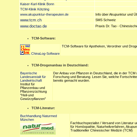
Kaiser-Karl-Klinik Bonn
TCM-Klinik Kötzting
www.akupunktur-therapeuten.de
Info über Akupunktur und Ü
www.tcm.ch
SMS Schweiz
www.doctao.de
Praxis Dr. Tao - Chinesisch
TCM-Software:
TCM-Software für Apotheken, Verordner und Droge
ChinaLog-Software
TCM-Drogenanbau in Deutschland:
Bayerische
Der Anbau von Pflanzen in Deutschland, die in der TCM (
Landesanstalt für
Forschung und Beratung. Lesen Sie, welche Fortschritte 
Landwirtschaft
bereits gemacht wurden.
Institut für
Pflanzenbau und
Pflanzenzüchtung
"Heil-und
Gewürzpflanzen"
TCM-Literatur:
Buchhandlung Naturmed
München
Fachbuchspezialist / Versand von Literatur 
für Homöopathie, Naturheilverfahren, Akupun
Traditioneller Chinesischer Medizin (TCM)