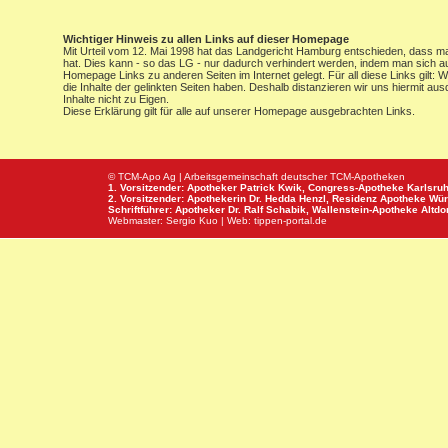
Wichtiger Hinweis zu allen Links auf dieser Homepage
Mit Urteil vom 12. Mai 1998 hat das Landgericht Hamburg entschieden, dass man 
hat. Dies kann - so das LG - nur dadurch verhindert werden, indem man sich au
Homepage Links zu anderen Seiten im Internet gelegt. Für all diese Links gilt: 
die Inhalte der gelinkten Seiten haben. Deshalb distanzieren wir uns hiermit au
Inhalte nicht zu Eigen.
Diese Erklärung gilt für alle auf unserer Homepage ausgebrachten Links.
© TCM-Apo Ag | Arbeitsgemeinschaft deutscher TCM-Apotheken
1. Vorsitzender: Apotheker Patrick Kwik,
Congress-Apotheke
Karlsru
2. Vorsitzender: Apothekerin Dr. Hedda Henzl,
Residenz Apotheke
Wür
Schriftführer: Apotheker Dr. Ralf Schabik,
Wallenstein-Apotheke
Altdor
Webmaster:
Sergio Kuo
| Web:
tippen-portal.de