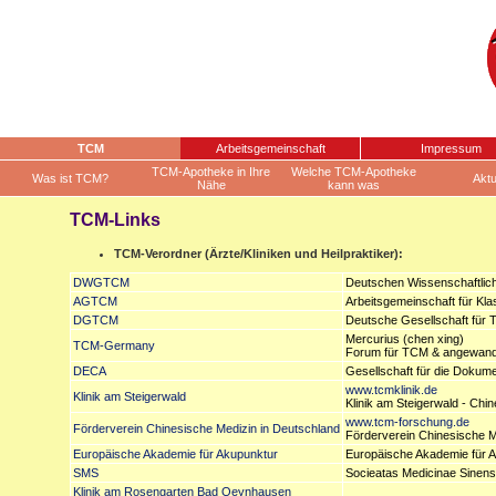
TCM
Arbeitsgemeinschaft
Impressum
TCM-Apotheke in Ihre
Welche TCM-Apotheke
Was ist TCM?
Aktu
Nähe
kann was
TCM-Links
TCM-Verordner (Ärzte/Kliniken und Heilpraktiker):
DWGTCM
Deutschen Wissenschaftlich
AGTCM
Arbeitsgemeinschaft für Kla
DGTCM
Deutsche Gesellschaft für T
Mercurius (chen xing)
TCM-Germany
Forum für TCM & angewandt
DECA
Gesellschaft für die Dokume
www.tcmklinik.de
Klinik am Steigerwald
Klinik am Steigerwald - Chi
www.tcm-forschung.de
Förderverein Chinesische Medizin in Deutschland
Förderverein Chinesische Me
Europäische Akademie für Akupunktur
Europäische Akademie für A
SMS
Socieatas Medicinae Sinens
Klinik am Rosengarten Bad Oeynhausen