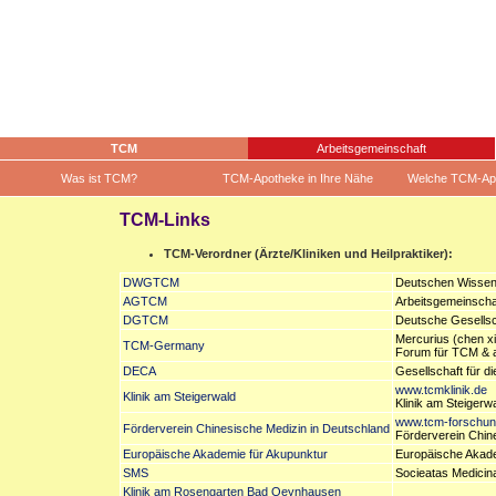
TCM
Arbeitsgemeinschaft
Was ist TCM?
TCM-Apotheke in Ihre Nähe
Welche TCM-Ap
TCM-Links
TCM-Verordner (Ärzte/Kliniken und Heilpraktiker):
DWGTCM
Deutschen Wissens
AGTCM
Arbeitsgemeinschaf
DGTCM
Deutsche Gesellsch
Mercurius (chen x
TCM-Germany
Forum für TCM & 
DECA
Gesellschaft für d
www.tcmklinik.de
Klinik am Steigerwald
Klinik am Steigerw
www.tcm-forschun
Förderverein Chinesische Medizin in Deutschland
Förderverein Chine
Europäische Akademie für Akupunktur
Europäische Akade
SMS
Socieatas Medicin
Klinik am Rosengarten Bad Oeynhausen