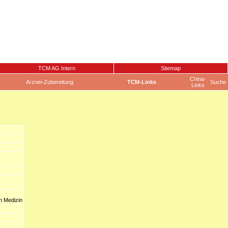
TCM AG Intern
Sitemap
China-
Arznei-Zubereitung
TCM-Links
Suche
Links
n Medizin