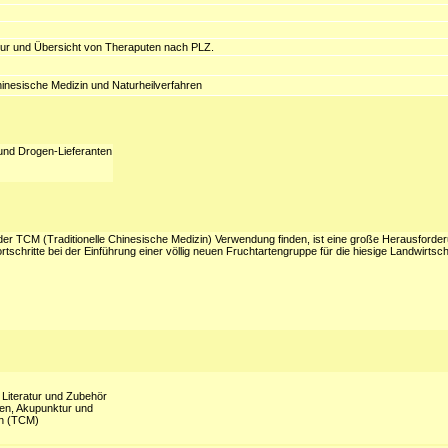
tur und Übersicht von Theraputen nach PLZ.
hinesische Medizin und Naturheilverfahren
und Drogen-Lieferanten
der TCM (Traditionelle Chinesische Medizin) Verwendung finden, ist eine große Herausforder
schritte bei der Einführung einer völlig neuen Fruchtartengruppe für die hiesige Landwirtsch
 Literatur und Zubehör
ren, Akupunktur und
in (TCM)