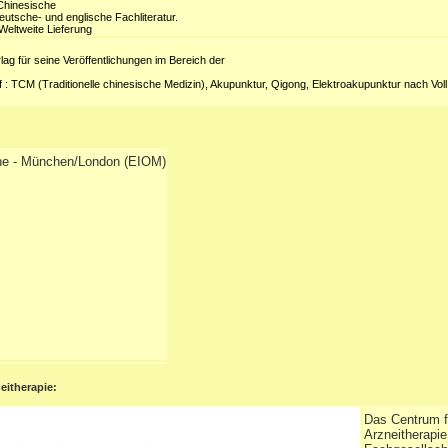
e Chinesische
eutsche- und englische Fachliteratur.
Weltweite Lieferung
lag für seine Veröffentlichungen im Bereich der
 : TCM (Traditionelle chinesische Medizin), Akupunktur, Qigong, Elektroakupunktur nach Vol
cine - München/London (EIOM)
eitherapie:
Das Centrum fü
Arzneitherapi