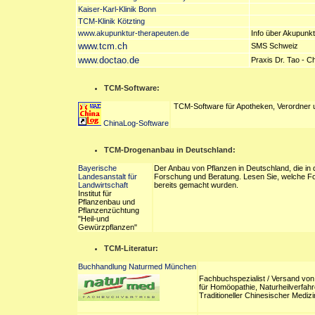
Kaiser-Karl-Klinik Bonn
TCM-Klinik Kötzting
www.akupunktur-therapeuten.de
Info über Akupunk
www.tcm.ch
SMS Schweiz
www.doctao.de
Praxis Dr. Tao - C
TCM-Software:
TCM-Software für Apotheken, Verordner 
ChinaLog-Software
TCM-Drogenanbau in Deutschland:
Bayerische
Der Anbau von Pflanzen in Deutschland, die in 
Landesanstalt für
Forschung und Beratung. Lesen Sie, welche Fort
Landwirtschaft
bereits gemacht wurden.
Institut für
Pflanzenbau und
Pflanzenzüchtung
"Heil-und
Gewürzpflanzen"
TCM-Literatur:
Buchhandlung Naturmed München
Fachbuchspezialist / Versand von
für Homöopathie, Naturheilverfah
Traditioneller Chinesischer Mediz