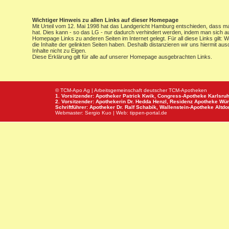
Wichtiger Hinweis zu allen Links auf dieser Homepage
Mit Urteil vom 12. Mai 1998 hat das Landgericht Hamburg entschieden, dass man 
hat. Dies kann - so das LG - nur dadurch verhindert werden, indem man sich au
Homepage Links zu anderen Seiten im Internet gelegt. Für all diese Links gilt: 
die Inhalte der gelinkten Seiten haben. Deshalb distanzieren wir uns hiermit au
Inhalte nicht zu Eigen.
Diese Erklärung gilt für alle auf unserer Homepage ausgebrachten Links.
© TCM-Apo Ag | Arbeitsgemeinschaft deutscher TCM-Apotheken
1. Vorsitzender: Apotheker Patrick Kwik,
Congress-Apotheke
Karlsru
2. Vorsitzender: Apothekerin Dr. Hedda Henzl,
Residenz Apotheke
Wür
Schriftführer: Apotheker Dr. Ralf Schabik,
Wallenstein-Apotheke
Altdor
Webmaster:
Sergio Kuo
| Web:
tippen-portal.de