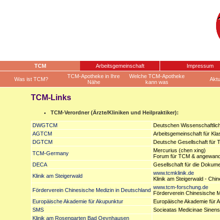
TCM
Arbeitsgemeinschaft
Impressum
TCM-Apotheke in Ihre
Welche TCM-Apotheke
Was ist TCM?
Aktu
Nähe
kann was
TCM-Links
TCM-Verordner (Ärzte/Kliniken und Heilpraktiker):
DWGTCM
Deutschen Wissenschaftlich
AGTCM
Arbeitsgemeinschaft für Kla
DGTCM
Deutsche Gesellschaft für T
Mercurius (chen xing)
TCM-Germany
Forum für TCM & angewandt
DECA
Gesellschaft für die Dokume
www.tcmklinik.de
Klinik am Steigerwald
Klinik am Steigerwald - Chi
www.tcm-forschung.de
Förderverein Chinesische Medizin in Deutschland
Förderverein Chinesische Me
Europäische Akademie für Akupunktur
Europäische Akademie für A
SMS
Socieatas Medicinae Sinens
Klinik am Rosengarten Bad Oeynhausen