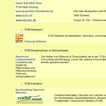
Kaiser-Karl-Klinik Bonn
TCM-Klinik Kötzting
www.akupunktur-therapeuten.de
Info über Akupunktur und Ü
www.tcm.ch
SMS Schweiz
www.doctao.de
Praxis Dr. Tao - Chinesisch
TCM-Software:
TCM-Software für Apotheken, Verordner und Droge
ChinaLog-Software
TCM-Drogenanbau in Deutschland:
Bayerische
Der Anbau von Pflanzen in Deutschland, die in der TCM (
Landesanstalt für
Forschung und Beratung. Lesen Sie, welche Fortschritte 
Landwirtschaft
bereits gemacht wurden.
Institut für
Pflanzenbau und
Pflanzenzüchtung
"Heil-und
Gewürzpflanzen"
TCM-Literatur:
Buchhandlung Naturmed
München
Fachbuchspezialist / Versand von Literatur 
für Homöopathie, Naturheilverfahren, Akupun
Traditioneller Chinesischer Medizin (TCM)