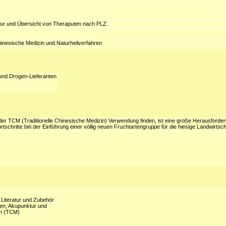
tur und Übersicht von Theraputen nach PLZ.
hinesische Medizin und Naturheilverfahren
und Drogen-Lieferanten
der TCM (Traditionelle Chinesische Medizin) Verwendung finden, ist eine große Herausforder
schritte bei der Einführung einer völlig neuen Fruchtartengruppe für die hiesige Landwirtsch
 Literatur und Zubehör
ren, Akupunktur und
in (TCM)