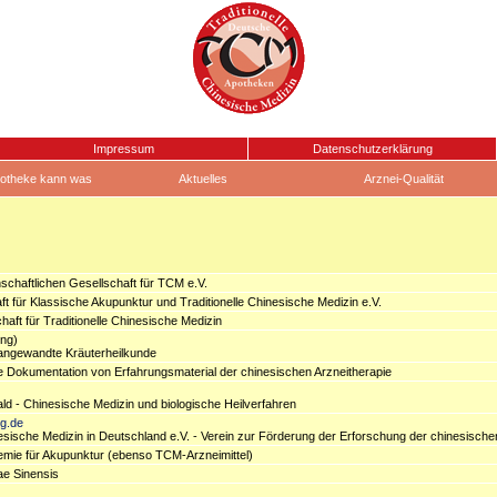
Impressum
Datenschutzerklärung
otheke kann was
Aktuelles
Arznei-Qualität
chaftlichen Gesellschaft für TCM e.V.
t für Klassische Akupunktur und Traditionelle Chinesische Medizin e.V.
aft für Traditionelle Chinesische Medizin
ing)
angewandte Kräuterheilkunde
ie Dokumentation von Erfahrungsmaterial der chinesischen Arzneitherapie
ald - Chinesische Medizin und biologische Heilverfahren
g.de
sische Medizin in Deutschland e.V. - Verein zur Förderung der Erforschung der chinesische
mie für Akupunktur (ebenso TCM-Arzneimittel)
ae Sinensis