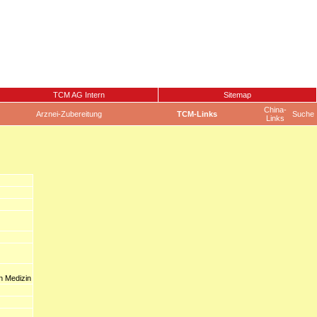
TCM AG Intern
Sitemap
China-
Arznei-Zubereitung
TCM-Links
Suche
Links
n Medizin