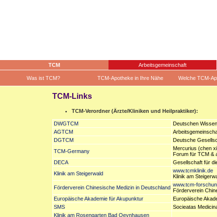
TCM
Arbeitsgemeinschaft
Was ist TCM?
TCM-Apotheke in Ihre Nähe
Welche TCM-Ap
TCM-Links
TCM-Verordner (Ärzte/Kliniken und Heilpraktiker):
DWGTCM
Deutschen Wissens
AGTCM
Arbeitsgemeinschaf
DGTCM
Deutsche Gesellsch
Mercurius (chen x
TCM-Germany
Forum für TCM & 
DECA
Gesellschaft für d
www.tcmklinik.de
Klinik am Steigerwald
Klinik am Steigerw
www.tcm-forschun
Förderverein Chinesische Medizin in Deutschland
Förderverein Chine
Europäische Akademie für Akupunktur
Europäische Akade
SMS
Socieatas Medicin
Klinik am Rosengarten Bad Oeynhausen