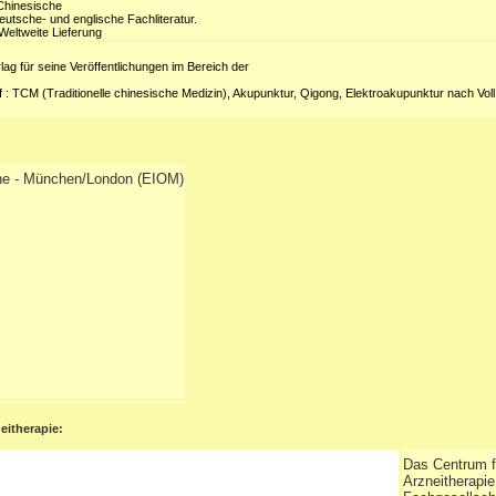
e Chinesische
eutsche- und englische Fachliteratur.
Weltweite Lieferung
lag für seine Veröffentlichungen im Bereich der
 : TCM (Traditionelle chinesische Medizin), Akupunktur, Qigong, Elektroakupunktur nach Vol
cine - München/London (EIOM)
eitherapie:
Das Centrum fü
Arzneitherapi