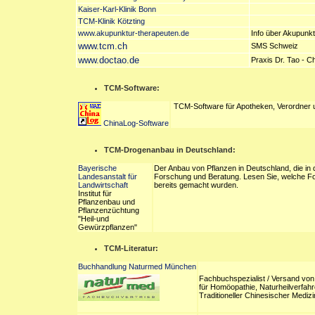
Kaiser-Karl-Klinik Bonn
TCM-Klinik Kötzting
www.akupunktur-therapeuten.de
Info über Akupunk
www.tcm.ch
SMS Schweiz
www.doctao.de
Praxis Dr. Tao - C
TCM-Software:
TCM-Software für Apotheken, Verordner 
ChinaLog-Software
TCM-Drogenanbau in Deutschland:
Bayerische
Der Anbau von Pflanzen in Deutschland, die in 
Landesanstalt für
Forschung und Beratung. Lesen Sie, welche Fort
Landwirtschaft
bereits gemacht wurden.
Institut für
Pflanzenbau und
Pflanzenzüchtung
"Heil-und
Gewürzpflanzen"
TCM-Literatur:
Buchhandlung Naturmed München
Fachbuchspezialist / Versand von
für Homöopathie, Naturheilverfah
Traditioneller Chinesischer Mediz