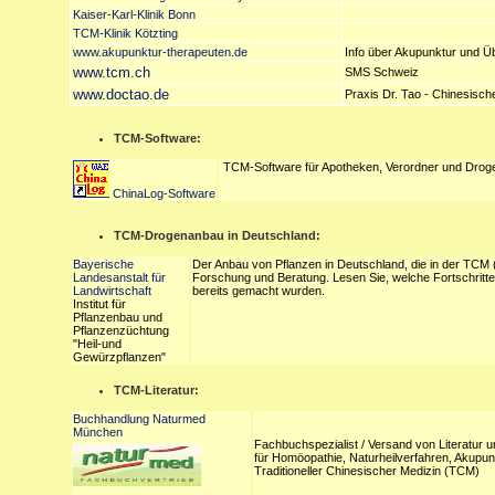
Kaiser-Karl-Klinik Bonn
TCM-Klinik Kötzting
www.akupunktur-therapeuten.de
Info über Akupunktur und Ü
www.tcm.ch
SMS Schweiz
www.doctao.de
Praxis Dr. Tao - Chinesisch
TCM-Software:
TCM-Software für Apotheken, Verordner und Droge
ChinaLog-Software
TCM-Drogenanbau in Deutschland:
Bayerische
Der Anbau von Pflanzen in Deutschland, die in der TCM (
Landesanstalt für
Forschung und Beratung. Lesen Sie, welche Fortschritte 
Landwirtschaft
bereits gemacht wurden.
Institut für
Pflanzenbau und
Pflanzenzüchtung
"Heil-und
Gewürzpflanzen"
TCM-Literatur:
Buchhandlung Naturmed
München
Fachbuchspezialist / Versand von Literatur 
für Homöopathie, Naturheilverfahren, Akupun
Traditioneller Chinesischer Medizin (TCM)