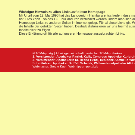
Wichtiger Hinweis zu allen Links auf dieser Homepage
Mit Urteil vom 12. Mai 1998 hat das Landgericht Hamburg entschieden, dass man 
hat. Dies kann - so das LG - nur dadurch verhindert werden, indem man sich au
Homepage Links zu anderen Seiten im Internet gelegt. Für all diese Links gilt: 
die Inhalte der gelinkten Seiten haben. Deshalb distanzieren wir uns hiermit au
Inhalte nicht zu Eigen.
Diese Erklärung gilt für alle auf unserer Homepage ausgebrachten Links.
© TCM-Apo Ag | Arbeitsgemeinschaft deutscher TCM-Apotheken
1. Vorsitzender: Apotheker Patrick Kwik,
Congress-Apotheke
Karlsru
2. Vorsitzender: Apothekerin Dr. Hedda Henzl,
Residenz Apotheke
Wür
Schriftführer: Apotheker Dr. Ralf Schabik,
Wallenstein-Apotheke
Altdor
Webmaster:
Sergio Kuo
| Web:
tippen-portal.de