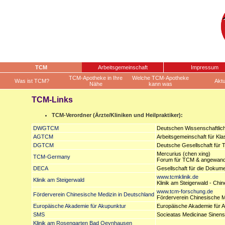
TCM
Arbeitsgemeinschaft
Impressum
TCM-Apotheke in Ihre
Welche TCM-Apotheke
Was ist TCM?
Aktu
Nähe
kann was
TCM-Links
TCM-Verordner (Ärzte/Kliniken und Heilpraktiker):
DWGTCM
Deutschen Wissenschaftlich
AGTCM
Arbeitsgemeinschaft für Kla
DGTCM
Deutsche Gesellschaft für T
Mercurius (chen xing)
TCM-Germany
Forum für TCM & angewandt
DECA
Gesellschaft für die Dokume
www.tcmklinik.de
Klinik am Steigerwald
Klinik am Steigerwald - Chi
www.tcm-forschung.de
Förderverein Chinesische Medizin in Deutschland
Förderverein Chinesische Me
Europäische Akademie für Akupunktur
Europäische Akademie für A
SMS
Socieatas Medicinae Sinens
Klinik am Rosengarten Bad Oeynhausen