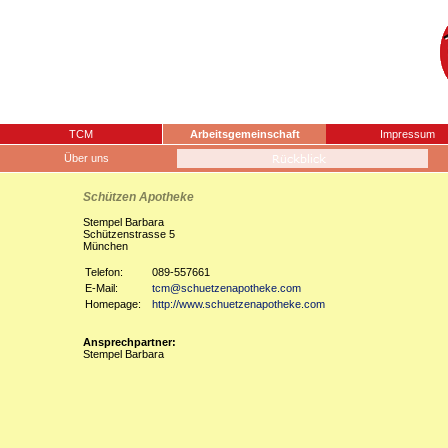
TCM
Arbeitsgemeinschaft
Impressum
Über uns
Schützen Apotheke
Stempel Barbara
Schützenstrasse 5
München
Telefon:
089-557661
E-Mail:
tcm@schuetzenapotheke.com
Homepage:
http://www.schuetzenapotheke.com
Ansprechpartner:
Stempel Barbara