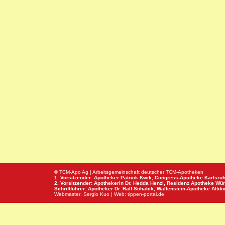
© TCM-Apo Ag | Arbeitsgemeinschaft deutscher TCM-Apotheken
1. Vorsitzender: Apotheker Patrick Kwik,
Congress-Apotheke
Karlsru
2. Vorsitzender: Apothekerin Dr. Hedda Henzl,
Residenz Apotheke
Wür
Schriftführer: Apotheker Dr. Ralf Schabik,
Wallenstein-Apotheke
Altdor
Webmaster:
Sergio Kuo
| Web:
tippen-portal.de