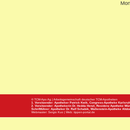
Mon
© TCM-Apo Ag | Arbeitsgemeinschaft deutscher TCM-Apotheken
1. Vorsitzender: Apotheker Patrick Kwik,
Congress-Apotheke
Karlsru
2. Vorsitzender: Apothekerin Dr. Hedda Henzl,
Residenz Apotheke
Wür
Schriftführer: Apotheker Dr. Ralf Schabik,
Wallenstein-Apotheke
Altdor
Webmaster:
Sergio Kuo
| Web:
tippen-portal.de