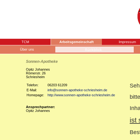
TCM
Arbeitsgemeinschaft
Impressum
Über uns
Sonnen-Apotheke
Opitz Johannes
Römerstr. 26
Schriesheim
Seh
Telefon:
06203 61209
E-Mail:
info@sonnen-apotheke-schriesheim.de
Homepage:
http://www.sonnen-apotheke-schriesheim.de
bitt
Ansprechpartner:
Inh
Opitz Johannes
ist
Bes