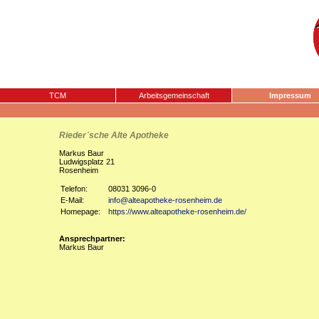
TCM
Arbeitsgemeinschaft
Impressum
Rieder´sche Alte Apotheke
Markus Baur
Ludwigsplatz 21
Rosenheim
Telefon:
08031 3096-0
E-Mail:
info@alteapotheke-rosenheim.de
Homepage:
https://www.alteapotheke-rosenheim.de/
Ansprechpartner:
Markus Baur