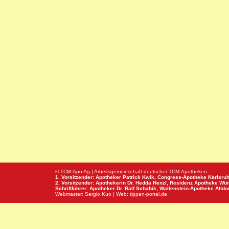
© TCM-Apo Ag | Arbeitsgemeinschaft deutscher TCM-Apotheken
1. Vorsitzender: Apotheker Patrick Kwik,
Congress-Apotheke
Karlsru
2. Vorsitzender: Apothekerin Dr. Hedda Henzl,
Residenz Apotheke
Wür
Schriftführer: Apotheker Dr. Ralf Schabik,
Wallenstein-Apotheke
Altdor
Webmaster:
Sergio Kuo
| Web:
tippen-portal.de