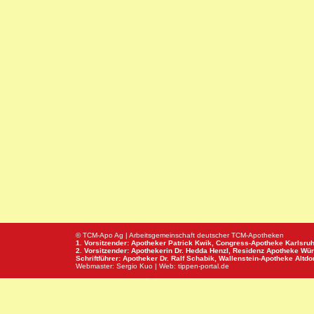
© TCM-Apo Ag | Arbeitsgemeinschaft deutscher TCM-Apotheken
1. Vorsitzender: Apotheker Patrick Kwik,
Congress-Apotheke
Karlsru
2. Vorsitzender: Apothekerin Dr. Hedda Henzl,
Residenz Apotheke
Wür
Schriftführer: Apotheker Dr. Ralf Schabik,
Wallenstein-Apotheke
Altdor
Webmaster:
Sergio Kuo
| Web:
tippen-portal.de