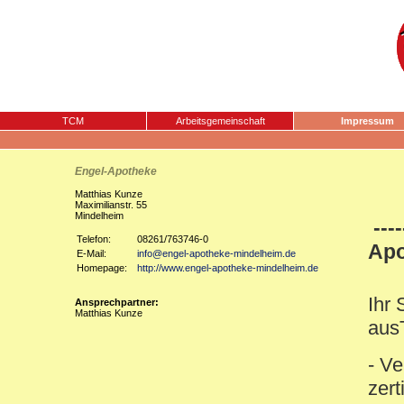
TCM
Arbeitsgemeinschaft
Impressum
Engel-Apotheke
Matthias Kunze
Maximilianstr. 55
Mindelheim
---
Telefon:
08261/763746-0
Apo
E-Mail:
info@engel-apotheke-mindelheim.de
Homepage:
http://www.engel-apotheke-mindelheim.de
Ihr 
Ansprechpartner:
Matthias Kunze
aus
- V
zert