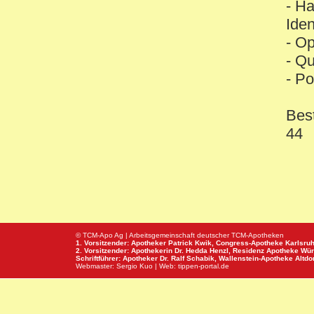
- H
Ide
- Op
- Qu
- Po
Bes
44
© TCM-Apo Ag | Arbeitsgemeinschaft deutscher TCM-Apotheken
1. Vorsitzender: Apotheker Patrick Kwik,
Congress-Apotheke
Karlsru
2. Vorsitzender: Apothekerin Dr. Hedda Henzl,
Residenz Apotheke
Wür
Schriftführer: Apotheker Dr. Ralf Schabik,
Wallenstein-Apotheke
Altdor
Webmaster:
Sergio Kuo
| Web:
tippen-portal.de