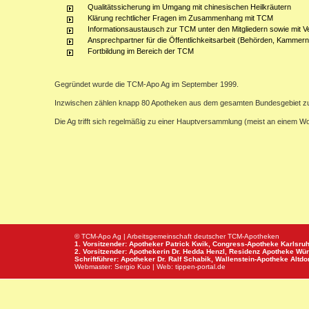
Qualitätssicherung im Umgang mit chinesischen Heilkräutern
Klärung rechtlicher Fragen im Zusammenhang mit TCM
Informationsaustausch zur TCM unter den Mitgliedern sowie mit V
Ansprechpartner für die Öffentlichkeitsarbeit (Behörden, Kammern,
Fortbildung im Bereich der TCM
Gegründet wurde die TCM-Apo Ag im September 1999.
Inzwischen zählen knapp 80 Apotheken aus dem gesamten Bundesgebiet z
Die Ag trifft sich regelmäßig zu einer Hauptversammlung (meist an einem 
© TCM-Apo Ag | Arbeitsgemeinschaft deutscher TCM-Apotheken
1. Vorsitzender: Apotheker Patrick Kwik,
Congress-Apotheke
Karlsru
2. Vorsitzender: Apothekerin Dr. Hedda Henzl,
Residenz Apotheke
Wür
Schriftführer: Apotheker Dr. Ralf Schabik,
Wallenstein-Apotheke
Altdor
Webmaster:
Sergio Kuo
| Web:
tippen-portal.de