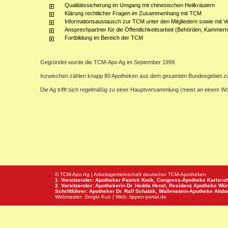
Qualitätssicherung im Umgang mit chinesischen Heilkräutern
Klärung rechtlicher Fragen im Zusammenhang mit TCM
Informationsaustausch zur TCM unter den Mitgliedern sowie mit V
Ansprechpartner für die Öffentlichkeitsarbeit (Behörden, Kammern,
Fortbildung im Bereich der TCM
Gegründet wurde die TCM-Apo Ag im September 1999.
Inzwischen zählen knapp 80 Apotheken aus dem gesamten Bundesgebiet z
Die Ag trifft sich regelmäßig zu einer Hauptversammlung (meist an einem 
© TCM-Apo Ag | Arbeitsgemeinschaft deutscher TCM-Apotheken
1. Vorsitzender: Apotheker Patrick Kwik,
Congress-Apotheke
Karlsru
2. Vorsitzender: Apothekerin Dr. Hedda Henzl,
Residenz Apotheke
Wür
Schriftführer: Apotheker Dr. Ralf Schabik,
Wallenstein-Apotheke
Altdor
Webmaster:
Sergio Kuo
| Web:
tippen-portal.de