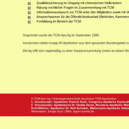
Qualitätssicherung im Umgang mit chinesischen Heilkräutern
Klärung rechtlicher Fragen im Zusammenhang mit TCM
Informationsaustausch zur TCM unter den Mitgliedern sowie mit V
Ansprechpartner für die Öffentlichkeitsarbeit (Behörden, Kammern,
Fortbildung im Bereich der TCM
Gegründet wurde die TCM-Apo Ag im September 1999.
Inzwischen zählen knapp 80 Apotheken aus dem gesamten Bundesgebiet z
Die Ag trifft sich regelmäßig zu einer Hauptversammlung (meist an einem 
© TCM-Apo Ag | Arbeitsgemeinschaft deutscher TCM-Apotheken
1. Vorsitzender: Apotheker Patrick Kwik,
Congress-Apotheke
Karlsru
2. Vorsitzender: Apothekerin Dr. Hedda Henzl,
Residenz Apotheke
Wür
Schriftführer: Apotheker Dr. Ralf Schabik,
Wallenstein-Apotheke
Altdor
Webmaster:
Sergio Kuo
| Web:
tippen-portal.de