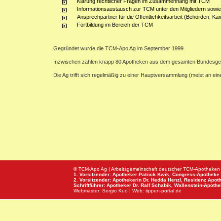
Klärung rechtlicher Fragen im Zusammenhang mit TCM
Informationsaustausch zur TCM unter den Mitgliedern sowie
Ansprechpartner für die Öffentlichkeitsarbeit (Behörden, Ka
Fortbildung im Bereich der TCM
Gegründet wurde die TCM-Apo Ag im September 1999.
Inzwischen zählen knapp 80 Apotheken aus dem gesamten Bundesge
Die Ag trifft sich regelmäßig zu einer Hauptversammlung (meist an e
© TCM-Apo Ag | Arbeitsgemeinschaft deutscher TCM-Apotheken
1. Vorsitzender: Apotheker Patrick Kwik,
Congress-Apotheke
2. Vorsitzender: Apothekerin Dr. Hedda Henzl,
Residenz Apot
Schriftführer: Apotheker Dr. Ralf Schabik,
Wallenstein-Apoth
Webmaster:
Sergio Kuo
| Web:
tippen-portal.de