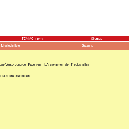
TCM AG Intern
Sitemap
Mitgliederliste
Satzung
 Versorgung der Patienten mit Arzneimitteln der Traditionellen
unkte berücksichtigen: