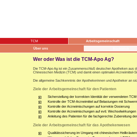
TCM
Arbeitsgemeinschaft
Über uns
Wer oder Was ist die TCM-Apo Ag?
Die TCM-Apo Ag ist ein Zusammenschluß deutscher Apotheken aus dem g
Chinesischen Medizin (TCM) und damit einen optimalen Arzneimittel-S
Die allgemeine Sachkenntnis der Apothekerinnen und Apotheker an sich
Ziele der Arbeitsgemeinschaft für den Patienten
Sicherstellung der korrekten Identität der verwendeten TCM-
Kontrolle der TCM-Arzneimittel auf Belastungen mit Schwerm
Kontrolle der Arzneimischungen auf korrekte Dosierung
Kontrolle der Arzneimischungen auf evtl. Wechselwirkunge
Anleitung des Patienten für die fachgerechte Zubereitung d
Ziele der Arbeitsgemeinschaft für das Apothekenwesen
Qualitätssicherung im Umgang mit chinesischen Heilkräuter