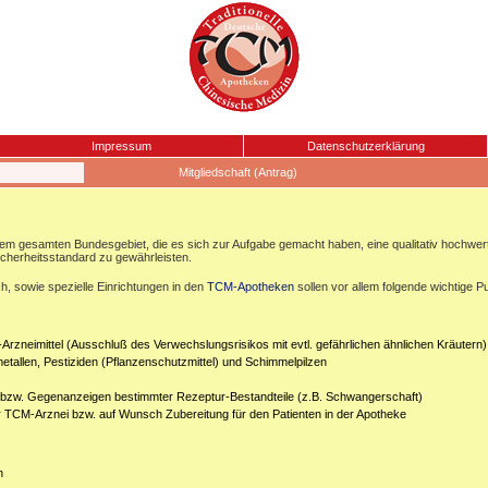
Impressum
Datenschutzerklärung
Mitgliedschaft (Antrag)
esamten Bundesgebiet, die es sich zur Aufgabe gemacht haben, eine qualitativ hochwertige
icherheitsstandard zu gewährleisten.
, sowie spezielle Einrichtungen in den
TCM-Apotheken
sollen vor allem folgende wichtige P
Arzneimittel (Ausschluß des Verwechslungsrisikos mit evtl. gefährlichen ähnlichen Kräutern)
etallen, Pestiziden (Pflanzenschutzmittel) und Schimmelpilzen
n bzw. Gegenanzeigen bestimmter Rezeptur-Bestandteile (z.B. Schwangerschaft)
er TCM-Arznei bzw. auf Wunsch Zubereitung für den Patienten in der Apotheke
n