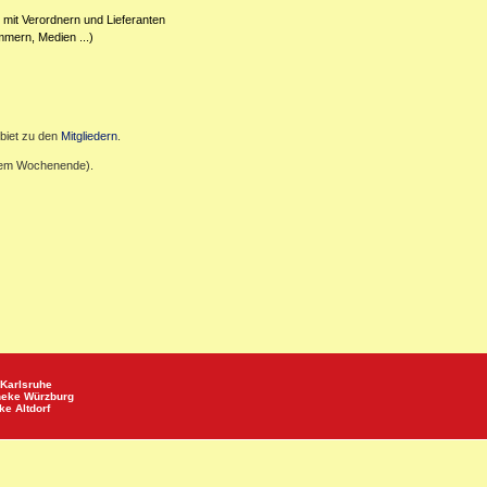
 mit Verordnern und Lieferanten
mmern, Medien ...)
biet zu den
Mitgliedern
.
inem Wochenende).
Karlsruhe
heke
Würzburg
eke
Altdorf