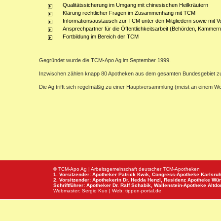
Qualitätssicherung im Umgang mit chinesischen Heilkräutern
Klärung rechtlicher Fragen im Zusammenhang mit TCM
Informationsaustausch zur TCM unter den Mitgliedern sowie mit V
Ansprechpartner für die Öffentlichkeitsarbeit (Behörden, Kammern,
Fortbildung im Bereich der TCM
Gegründet wurde die TCM-Apo Ag im September 1999.
Inzwischen zählen knapp 80 Apotheken aus dem gesamten Bundesgebiet z
Die Ag trifft sich regelmäßig zu einer Hauptversammlung (meist an einem 
© TCM-Apo Ag | Arbeitsgemeinschaft deutscher TCM-Apotheken
1. Vorsitzender: Apotheker Patrick Kwik,
Congress-Apotheke
Karlsru
2. Vorsitzender: Apothekerin Dr. Hedda Henzl,
Residenz Apotheke
Wür
Schriftführer: Apotheker Dr. Ralf Schabik,
Wallenstein-Apotheke
Altdor
Webmaster:
Sergio Kuo
| Web:
tippen-portal.de