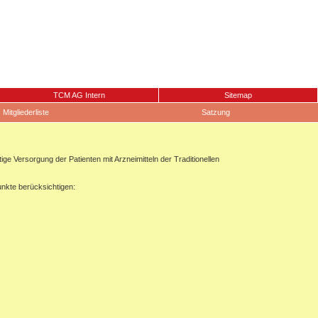
TCM AG Intern
Sitemap
Mitgliederliste
Satzung
 Versorgung der Patienten mit Arzneimitteln der Traditionellen
unkte berücksichtigen: