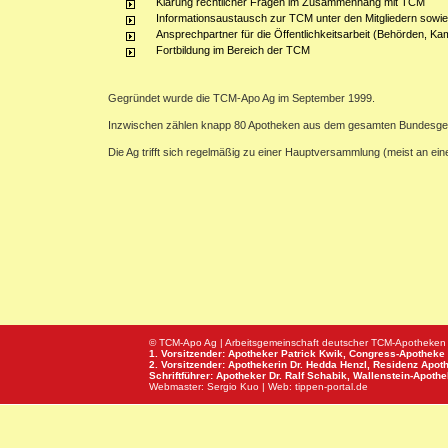
Klärung rechtlicher Fragen im Zusammenhang mit TCM
Informationsaustausch zur TCM unter den Mitgliedern sowie
Ansprechpartner für die Öffentlichkeitsarbeit (Behörden, Ka
Fortbildung im Bereich der TCM
Gegründet wurde die TCM-Apo Ag im September 1999.
Inzwischen zählen knapp 80 Apotheken aus dem gesamten Bundesge
Die Ag trifft sich regelmäßig zu einer Hauptversammlung (meist an e
© TCM-Apo Ag | Arbeitsgemeinschaft deutscher TCM-Apotheken
1. Vorsitzender: Apotheker Patrick Kwik,
Congress-Apotheke
2. Vorsitzender: Apothekerin Dr. Hedda Henzl,
Residenz Apot
Schriftführer: Apotheker Dr. Ralf Schabik,
Wallenstein-Apoth
Webmaster:
Sergio Kuo
| Web:
tippen-portal.de