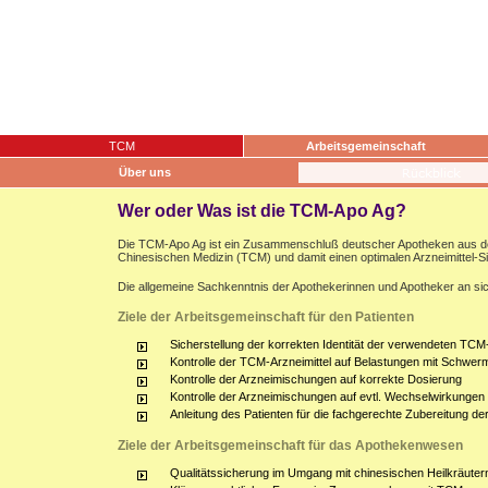
TCM
Arbeitsgemeinschaft
Über uns
Wer oder Was ist die TCM-Apo Ag?
Die TCM-Apo Ag ist ein Zusammenschluß deutscher Apotheken aus dem g
Chinesischen Medizin (TCM) und damit einen optimalen Arzneimittel-S
Die allgemeine Sachkenntnis der Apothekerinnen und Apotheker an sich
Ziele der Arbeitsgemeinschaft für den Patienten
Sicherstellung der korrekten Identität der verwendeten TCM-
Kontrolle der TCM-Arzneimittel auf Belastungen mit Schwerm
Kontrolle der Arzneimischungen auf korrekte Dosierung
Kontrolle der Arzneimischungen auf evtl. Wechselwirkunge
Anleitung des Patienten für die fachgerechte Zubereitung d
Ziele der Arbeitsgemeinschaft für das Apothekenwesen
Qualitätssicherung im Umgang mit chinesischen Heilkräuter