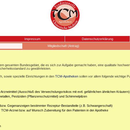
Impressum
Datenschutzerklärung
Mitgliedschaft (Antrag)
esamten Bundesgebiet, die es sich zur Aufgabe gemacht haben, eine qualitativ hochwertige
icherheitsstandard zu gewährleisten.
, sowie spezielle Einrichtungen in den
TCM-Apotheken
sollen vor allem folgende wichtige P
Arzneimittel (Ausschluß des Verwechslungsrisikos mit evtl. gefährlichen ähnlichen Kräutern)
etallen, Pestiziden (Pflanzenschutzmittel) und Schimmelpilzen
n bzw. Gegenanzeigen bestimmter Rezeptur-Bestandteile (z.B. Schwangerschaft)
er TCM-Arznei bzw. auf Wunsch Zubereitung für den Patienten in der Apotheke
n