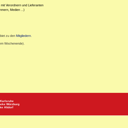
 mit Verordnern und Lieferanten
mmern, Medien ...)
biet zu den
Mitgliedern
.
inem Wochenende).
Karlsruhe
heke
Würzburg
eke
Altdorf