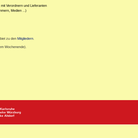
 mit Verordnern und Lieferanten
mmern, Medien ...)
biet zu den
Mitgliedern
.
inem Wochenende).
Karlsruhe
heke
Würzburg
eke
Altdorf