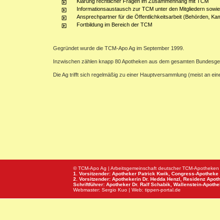
Klärung rechtlicher Fragen im Zusammenhang mit TCM
Informationsaustausch zur TCM unter den Mitgliedern sowie
Ansprechpartner für die Öffentlichkeitsarbeit (Behörden, Ka
Fortbildung im Bereich der TCM
Gegründet wurde die TCM-Apo Ag im September 1999.
Inzwischen zählen knapp 80 Apotheken aus dem gesamten Bundesge
Die Ag trifft sich regelmäßig zu einer Hauptversammlung (meist an e
© TCM-Apo Ag | Arbeitsgemeinschaft deutscher TCM-Apotheken
1. Vorsitzender: Apotheker Patrick Kwik,
Congress-Apotheke
2. Vorsitzender: Apothekerin Dr. Hedda Henzl,
Residenz Apot
Schriftführer: Apotheker Dr. Ralf Schabik,
Wallenstein-Apoth
Webmaster:
Sergio Kuo
| Web:
tippen-portal.de