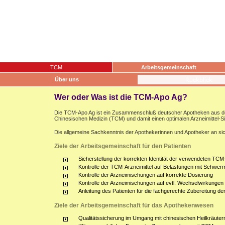
TCM
Arbeitsgemeinschaft
Über uns
Wer oder Was ist die TCM-Apo Ag?
Die TCM-Apo Ag ist ein Zusammenschluß deutscher Apotheken aus dem g
Chinesischen Medizin (TCM) und damit einen optimalen Arzneimittel-S
Die allgemeine Sachkenntnis der Apothekerinnen und Apotheker an sich
Ziele der Arbeitsgemeinschaft für den Patienten
Sicherstellung der korrekten Identität der verwendeten TCM-
Kontrolle der TCM-Arzneimittel auf Belastungen mit Schwerm
Kontrolle der Arzneimischungen auf korrekte Dosierung
Kontrolle der Arzneimischungen auf evtl. Wechselwirkunge
Anleitung des Patienten für die fachgerechte Zubereitung d
Ziele der Arbeitsgemeinschaft für das Apothekenwesen
Qualitätssicherung im Umgang mit chinesischen Heilkräuter