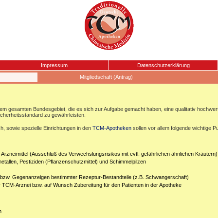
Impressum
Datenschutzerklärung
Mitgliedschaft (Antrag)
esamten Bundesgebiet, die es sich zur Aufgabe gemacht haben, eine qualitativ hochwertige
icherheitsstandard zu gewährleisten.
, sowie spezielle Einrichtungen in den
TCM-Apotheken
sollen vor allem folgende wichtige P
Arzneimittel (Ausschluß des Verwechslungsrisikos mit evtl. gefährlichen ähnlichen Kräutern)
etallen, Pestiziden (Pflanzenschutzmittel) und Schimmelpilzen
n bzw. Gegenanzeigen bestimmter Rezeptur-Bestandteile (z.B. Schwangerschaft)
er TCM-Arznei bzw. auf Wunsch Zubereitung für den Patienten in der Apotheke
n