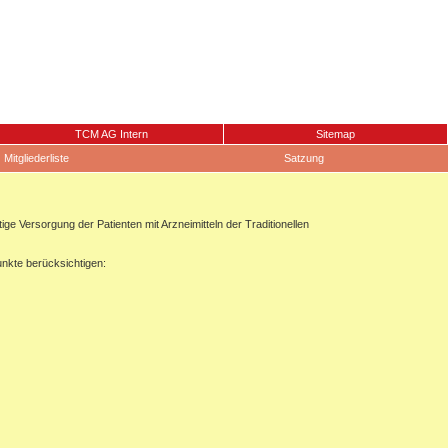
TCM AG Intern
Sitemap
Mitgliederliste
Satzung
 Versorgung der Patienten mit Arzneimitteln der Traditionellen
unkte berücksichtigen: