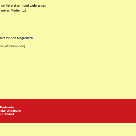
 mit Verordnern und Lieferanten
mmern, Medien ...)
biet zu den
Mitgliedern
.
inem Wochenende).
Karlsruhe
heke
Würzburg
eke
Altdorf