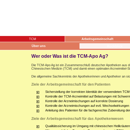
TCM
Arbeitsgemeinschaft
Über uns
Wer oder Was ist die TCM-Apo Ag?
Die TCM-Apo Ag ist ein Zusammenschluß deutscher Apotheken aus dem g
Chinesischen Medizin (TCM) und damit einen optimalen Arzneimittel-S
Die allgemeine Sachkenntnis der Apothekerinnen und Apotheker an sich
Ziele der Arbeitsgemeinschaft für den Patienten
Sicherstellung der korrekten Identität der verwendeten TCM-
Kontrolle der TCM-Arzneimittel auf Belastungen mit Schwerm
Kontrolle der Arzneimischungen auf korrekte Dosierung
Kontrolle der Arzneimischungen auf evtl. Wechselwirkunge
Anleitung des Patienten für die fachgerechte Zubereitung d
Ziele der Arbeitsgemeinschaft für das Apothekenwesen
Qualitätssicherung im Umgang mit chinesischen Heilkräuter