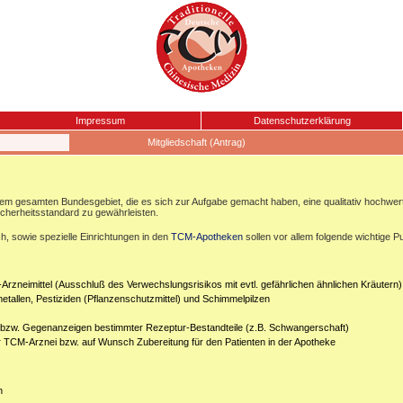
Impressum
Datenschutzerklärung
Mitgliedschaft (Antrag)
esamten Bundesgebiet, die es sich zur Aufgabe gemacht haben, eine qualitativ hochwertige
icherheitsstandard zu gewährleisten.
, sowie spezielle Einrichtungen in den
TCM-Apotheken
sollen vor allem folgende wichtige P
Arzneimittel (Ausschluß des Verwechslungsrisikos mit evtl. gefährlichen ähnlichen Kräutern)
etallen, Pestiziden (Pflanzenschutzmittel) und Schimmelpilzen
n bzw. Gegenanzeigen bestimmter Rezeptur-Bestandteile (z.B. Schwangerschaft)
er TCM-Arznei bzw. auf Wunsch Zubereitung für den Patienten in der Apotheke
n