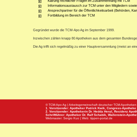
Klärung rechtlicher Fragen im Zusammenhang mit TCM
Informationsaustausch zur TCM unter den Mitgliedern sowie
Ansprechpartner für die Öffentlichkeitsarbeit (Behörden, Ka
Fortbildung im Bereich der TCM
Gegründet wurde die TCM-Apo Ag im September 1999.
Inzwischen zählen knapp 80 Apotheken aus dem gesamten Bundesge
Die Ag trifft sich regelmäßig zu einer Hauptversammlung (meist an e
© TCM-Apo Ag | Arbeitsgemeinschaft deutscher TCM-Apotheken
1. Vorsitzender: Apotheker Patrick Kwik,
Congress-Apotheke
2. Vorsitzender: Apothekerin Dr. Hedda Henzl,
Residenz Apot
Schriftführer: Apotheker Dr. Ralf Schabik,
Wallenstein-Apoth
Webmaster:
Sergio Kuo
| Web:
tippen-portal.de