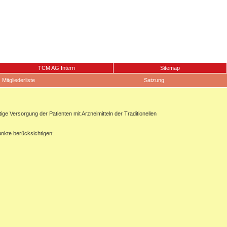
TCM AG Intern
Sitemap
Mitgliederliste
Satzung
 Versorgung der Patienten mit Arzneimitteln der Traditionellen
unkte berücksichtigen: