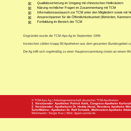
Qualitätssicherung im Umgang mit chinesischen Heilkräutern
Klärung rechtlicher Fragen im Zusammenhang mit TCM
Informationsaustausch zur TCM unter den Mitgliedern sowie mit V
Ansprechpartner für die Öffentlichkeitsarbeit (Behörden, Kammern,
Fortbildung im Bereich der TCM
Gegründet wurde die TCM-Apo Ag im September 1999.
Inzwischen zählen knapp 80 Apotheken aus dem gesamten Bundesgebiet z
Die Ag trifft sich regelmäßig zu einer Hauptversammlung (meist an einem 
© TCM-Apo Ag | Arbeitsgemeinschaft deutscher TCM-Apotheken
1. Vorsitzender: Apotheker Patrick Kwik,
Congress-Apotheke
Karlsru
2. Vorsitzender: Apothekerin Dr. Hedda Henzl,
Residenz Apotheke
Wür
Schriftführer: Apotheker Dr. Ralf Schabik,
Wallenstein-Apotheke
Altdor
Webmaster:
Sergio Kuo
| Web:
tippen-portal.de