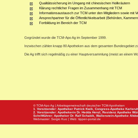
Qualitätssicherung im Umgang mit chinesischen Heilkräutern
Klärung rechtlicher Fragen im Zusammenhang mit TCM
Informationsaustausch zur TCM unter den Mitgliedern sowie mit V
Ansprechpartner für die Öffentlichkeitsarbeit (Behörden, Kammern,
Fortbildung im Bereich der TCM
Gegründet wurde die TCM-Apo Ag im September 1999.
Inzwischen zählen knapp 80 Apotheken aus dem gesamten Bundesgebiet z
Die Ag trifft sich regelmäßig zu einer Hauptversammlung (meist an einem 
© TCM-Apo Ag | Arbeitsgemeinschaft deutscher TCM-Apotheken
1. Vorsitzender: Apotheker Patrick Kwik,
Congress-Apotheke
Karlsru
2. Vorsitzender: Apothekerin Dr. Hedda Henzl,
Residenz Apotheke
Wür
Schriftführer: Apotheker Dr. Ralf Schabik,
Wallenstein-Apotheke
Altdor
Webmaster:
Sergio Kuo
| Web:
tippen-portal.de