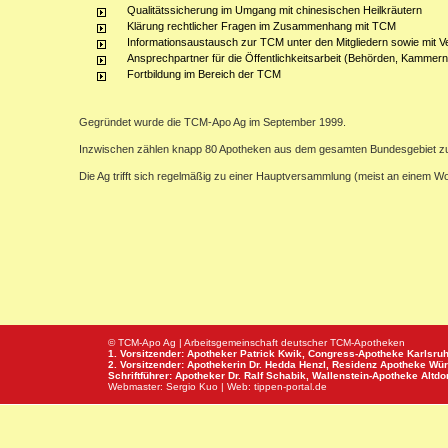
Qualitätssicherung im Umgang mit chinesischen Heilkräutern
Klärung rechtlicher Fragen im Zusammenhang mit TCM
Informationsaustausch zur TCM unter den Mitgliedern sowie mit V
Ansprechpartner für die Öffentlichkeitsarbeit (Behörden, Kammern,
Fortbildung im Bereich der TCM
Gegründet wurde die TCM-Apo Ag im September 1999.
Inzwischen zählen knapp 80 Apotheken aus dem gesamten Bundesgebiet z
Die Ag trifft sich regelmäßig zu einer Hauptversammlung (meist an einem 
© TCM-Apo Ag | Arbeitsgemeinschaft deutscher TCM-Apotheken
1. Vorsitzender: Apotheker Patrick Kwik,
Congress-Apotheke
Karlsru
2. Vorsitzender: Apothekerin Dr. Hedda Henzl,
Residenz Apotheke
Wür
Schriftführer: Apotheker Dr. Ralf Schabik,
Wallenstein-Apotheke
Altdor
Webmaster:
Sergio Kuo
| Web:
tippen-portal.de