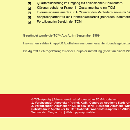
Qualitätssicherung im Umgang mit chinesischen Heilkräutern
Klärung rechtlicher Fragen im Zusammenhang mit TCM
Informationsaustausch zur TCM unter den Mitgliedern sowie mit V
Ansprechpartner für die Öffentlichkeitsarbeit (Behörden, Kammern,
Fortbildung im Bereich der TCM
Gegründet wurde die TCM-Apo Ag im September 1999.
Inzwischen zählen knapp 80 Apotheken aus dem gesamten Bundesgebiet z
Die Ag trifft sich regelmäßig zu einer Hauptversammlung (meist an einem 
© TCM-Apo Ag | Arbeitsgemeinschaft deutscher TCM-Apotheken
1. Vorsitzender: Apotheker Patrick Kwik,
Congress-Apotheke
Karlsru
2. Vorsitzender: Apothekerin Dr. Hedda Henzl,
Residenz Apotheke
Wür
Schriftführer: Apotheker Dr. Ralf Schabik,
Wallenstein-Apotheke
Altdor
Webmaster:
Sergio Kuo
| Web:
tippen-portal.de