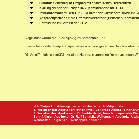
Qualitätssicherung im Umgang mit chinesischen Heilkräutern
Klärung rechtlicher Fragen im Zusammenhang mit TCM
Informationsaustausch zur TCM unter den Mitgliedern sowie mit V
Ansprechpartner für die Öffentlichkeitsarbeit (Behörden, Kammern,
Fortbildung im Bereich der TCM
Gegründet wurde die TCM-Apo Ag im September 1999.
Inzwischen zählen knapp 80 Apotheken aus dem gesamten Bundesgebiet z
Die Ag trifft sich regelmäßig zu einer Hauptversammlung (meist an einem 
© TCM-Apo Ag | Arbeitsgemeinschaft deutscher TCM-Apotheken
1. Vorsitzender: Apotheker Patrick Kwik,
Congress-Apotheke
Karlsru
2. Vorsitzender: Apothekerin Dr. Hedda Henzl,
Residenz Apotheke
Wür
Schriftführer: Apotheker Dr. Ralf Schabik,
Wallenstein-Apotheke
Altdor
Webmaster:
Sergio Kuo
| Web:
tippen-portal.de