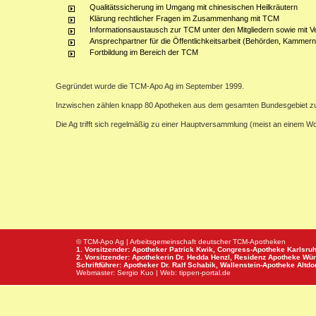
Qualitätssicherung im Umgang mit chinesischen Heilkräutern
Klärung rechtlicher Fragen im Zusammenhang mit TCM
Informationsaustausch zur TCM unter den Mitgliedern sowie mit V
Ansprechpartner für die Öffentlichkeitsarbeit (Behörden, Kammern,
Fortbildung im Bereich der TCM
Gegründet wurde die TCM-Apo Ag im September 1999.
Inzwischen zählen knapp 80 Apotheken aus dem gesamten Bundesgebiet z
Die Ag trifft sich regelmäßig zu einer Hauptversammlung (meist an einem 
© TCM-Apo Ag | Arbeitsgemeinschaft deutscher TCM-Apotheken
1. Vorsitzender: Apotheker Patrick Kwik,
Congress-Apotheke
Karlsru
2. Vorsitzender: Apothekerin Dr. Hedda Henzl,
Residenz Apotheke
Wür
Schriftführer: Apotheker Dr. Ralf Schabik,
Wallenstein-Apotheke
Altdor
Webmaster:
Sergio Kuo
| Web:
tippen-portal.de