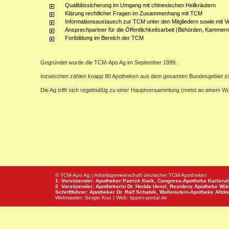
Qualitätssicherung im Umgang mit chinesischen Heilkräutern
Klärung rechtlicher Fragen im Zusammenhang mit TCM
Informationsaustausch zur TCM unter den Mitgliedern sowie mit V
Ansprechpartner für die Öffentlichkeitsarbeit (Behörden, Kammern,
Fortbildung im Bereich der TCM
Gegründet wurde die TCM-Apo Ag im September 1999.
Inzwischen zählen knapp 80 Apotheken aus dem gesamten Bundesgebiet z
Die Ag trifft sich regelmäßig zu einer Hauptversammlung (meist an einem 
© TCM-Apo Ag | Arbeitsgemeinschaft deutscher TCM-Apotheken
1. Vorsitzender: Apotheker Patrick Kwik,
Congress-Apotheke
Karlsru
2. Vorsitzender: Apothekerin Dr. Hedda Henzl,
Residenz Apotheke
Wür
Schriftführer: Apotheker Dr. Ralf Schabik,
Wallenstein-Apotheke
Altdor
Webmaster:
Sergio Kuo
| Web:
tippen-portal.de